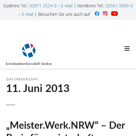
Südkreis Tel.:
02871 2524-0
–
E-Mail
| Nordkreis Tel.:
02561 9389-0
–
E-Mail
| Besuchen Sie uns auch auf
Z
u
m
I
n
h
a
l
DATUMSARCHIV:
t
11. Juni 2013
s
p
r
i
n
„Meister.Werk.NRW“ – Der
g
e