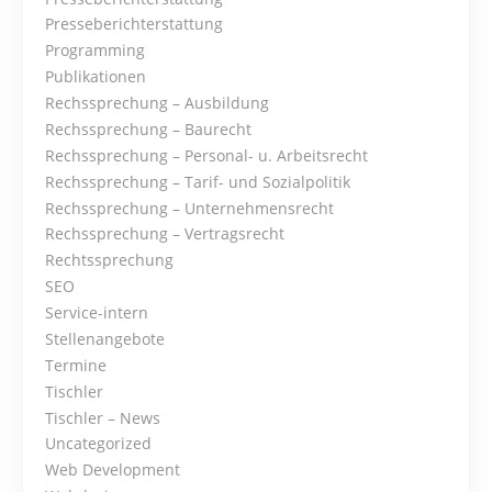
a
Presseberichterstattung
t
Programming
Publikationen
i
Rechssprechung – Ausbildung
Rechssprechung – Baurecht
o
Rechssprechung – Personal- u. Arbeitsrecht
Rechssprechung – Tarif- und Sozialpolitik
n
Rechssprechung – Unternehmensrecht
Rechssprechung – Vertragsrecht
Rechtssprechung
SEO
Service-intern
Stellenangebote
Termine
Tischler
Tischler – News
Uncategorized
Web Development