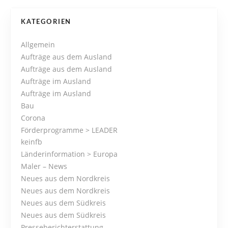
P
KATEGORIEN
o
Allgemein
Aufträge aus dem Ausland
s
Aufträge aus dem Ausland
Aufträge im Ausland
t
Aufträge im Ausland
s
Bau
Corona
N
Förderprogramme > LEADER
keinfb
a
Länderinformation > Europa
Maler – News
v
Neues aus dem Nordkreis
i
Neues aus dem Nordkreis
Neues aus dem Südkreis
g
Neues aus dem Südkreis
Presseberichterstattung