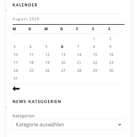
g
KALENDER
a
August 2026
t
M
D
M
D
F
S
S
i
1
2
3
4
5
6
7
8
9
o
10
11
12
13
14
15
16
n
17
18
19
20
21
22
23
24
25
26
27
28
29
30
31
NEWS-KATEGOERIEN
Kategorien