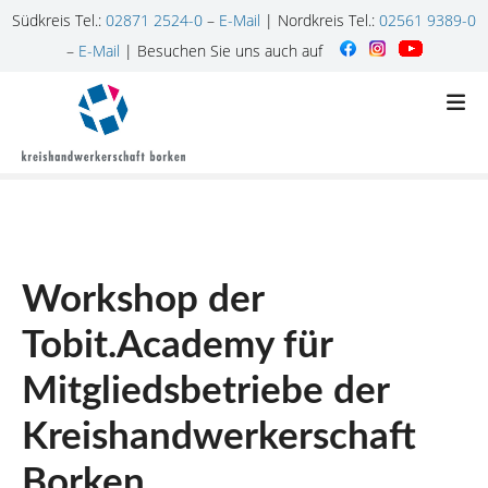
Südkreis Tel.:
02871 2524-0
–
E-Mail
| Nordkreis Tel.:
02561 9389-0
–
E-Mail
| Besuchen Sie uns auch auf
Z
u
m
I
n
h
a
l
Workshop der
t
s
Tobit.Academy für
p
r
Mitgliedsbetriebe der
i
n
Kreishandwerkerschaft
g
Borken
e