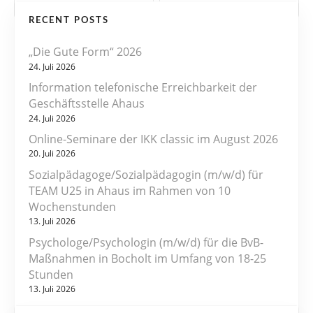
e
RECENT POSTS
i
„Die Gute Form“ 2026
t
24. Juli 2026
r
Information telefonische Erreichbarkeit der
Geschäftsstelle Ahaus
a
24. Juli 2026
Online-Seminare der IKK classic im August 2026
g
20. Juli 2026
s
Sozialpädagoge/Sozialpädagogin (m/w/d) für
TEAM U25 in Ahaus im Rahmen von 10
n
Wochenstunden
13. Juli 2026
a
Psychologe/Psychologin (m/w/d) für die BvB-
v
Maßnahmen in Bocholt im Umfang von 18-25
Stunden
i
13. Juli 2026