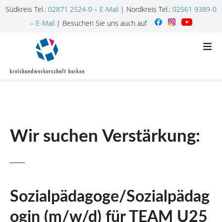
Südkreis Tel.:
02871 2524-0
–
E-Mail
| Nordkreis Tel.:
02561 9389-0
–
E-Mail
| Besuchen Sie uns auch auf
Z
u
m
I
n
h
a
l
Wir suchen Verstärkung:
t
s
p
r
i
n
Sozialpädagoge/Sozialpädag
g
ogin (m/w/d) für TEAM U25
e