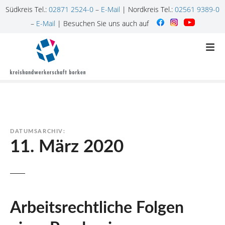
Südkreis Tel.:
02871 2524-0
–
E-Mail
| Nordkreis Tel.:
02561 9389-0
–
E-Mail
| Besuchen Sie uns auch auf
Z
u
m
I
n
h
a
l
DATUMSARCHIV:
t
11. März 2020
s
p
r
i
n
Arbeitsrechtliche Folgen
g
e