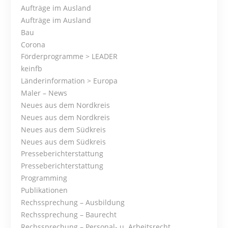
Aufträge im Ausland
t
Aufträge im Ausland
s
Bau
Corona
N
Förderprogramme > LEADER
keinfb
a
Länderinformation > Europa
Maler – News
v
Neues aus dem Nordkreis
i
Neues aus dem Nordkreis
Neues aus dem Südkreis
g
Neues aus dem Südkreis
Presseberichterstattung
a
Presseberichterstattung
t
Programming
Publikationen
i
Rechssprechung – Ausbildung
Rechssprechung – Baurecht
o
Rechssprechung – Personal- u. Arbeitsrecht