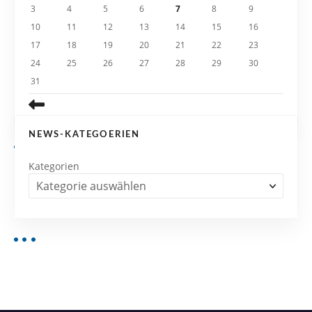
3
4
5
6
7
8
9
o
10
11
12
13
14
15
16
n
17
18
19
20
21
22
23
24
25
26
27
28
29
30
31
NEWS-KATEGOERIEN
Kategorien