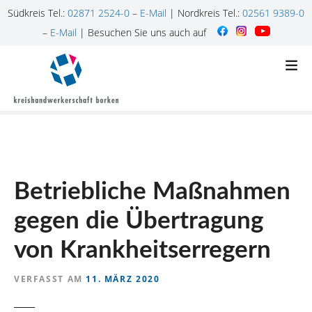
Südkreis Tel.:
02871 2524-0
–
E-Mail
| Nordkreis Tel.:
02561 9389-0
–
E-Mail
| Besuchen Sie uns auch auf
Z
u
m
I
n
h
a
l
Betriebliche Maßnahmen
t
s
gegen die Übertragung
p
r
von Krankheitserregern
i
n
VERFASST AM
11. MÄRZ 2020
g
e