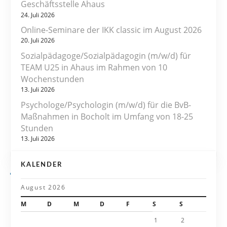
Geschäftsstelle Ahaus
a
24. Juli 2026
Online-Seminare der IKK classic im August 2026
g
20. Juli 2026
s
Sozialpädagoge/Sozialpädagogin (m/w/d) für
TEAM U25 in Ahaus im Rahmen von 10
n
Wochenstunden
13. Juli 2026
a
Psychologe/Psychologin (m/w/d) für die BvB-
v
Maßnahmen in Bocholt im Umfang von 18-25
Stunden
i
13. Juli 2026
g
KALENDER
a
August 2026
t
M
D
M
D
F
S
S
i
1
2