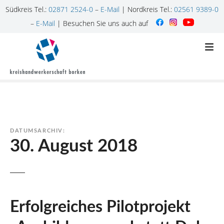
Südkreis Tel.:
02871 2524-0
–
E-Mail
| Nordkreis Tel.:
02561 9389-0
–
E-Mail
| Besuchen Sie uns auch auf
Z
u
m
I
n
h
a
l
DATUMSARCHIV:
t
30. August 2018
s
p
r
i
n
Erfolgreiches Pilotprojekt
g
e