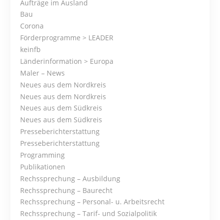
Aufträge im Ausland
s
Bau
Corona
N
Förderprogramme > LEADER
keinfb
a
Länderinformation > Europa
Maler – News
v
Neues aus dem Nordkreis
i
Neues aus dem Nordkreis
Neues aus dem Südkreis
g
Neues aus dem Südkreis
Presseberichterstattung
a
Presseberichterstattung
t
Programming
Publikationen
i
Rechssprechung – Ausbildung
Rechssprechung – Baurecht
o
Rechssprechung – Personal- u. Arbeitsrecht
Rechssprechung – Tarif- und Sozialpolitik
n