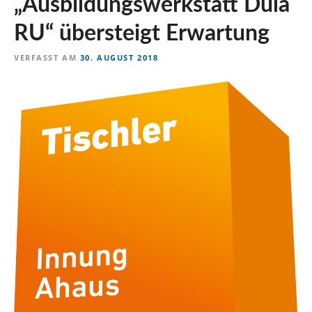
„Ausbildungswerkstatt Dula
n
RU“ übersteigt Erwartung
VERFASST AM
30. AUGUST 2018