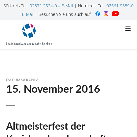
Südkreis Tel.:
02871 2524-0
–
E-Mail
| Nordkreis Tel.:
02561 9389-0
–
E-Mail
| Besuchen Sie uns auch auf
Z
u
m
I
n
h
a
l
DATUMSARCHIV:
t
15. November 2016
s
p
r
i
n
Altmeisterfest der
g
e