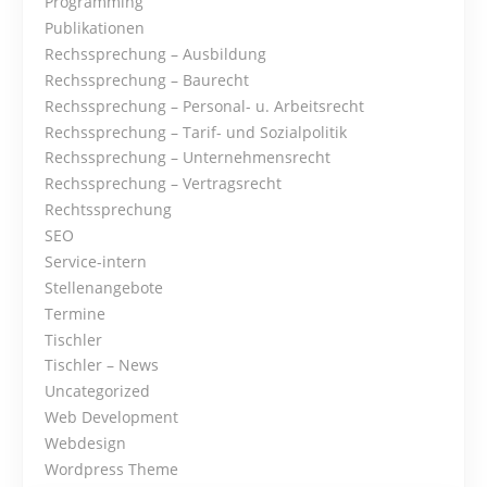
t
Programming
Publikationen
i
Rechssprechung – Ausbildung
Rechssprechung – Baurecht
o
Rechssprechung – Personal- u. Arbeitsrecht
Rechssprechung – Tarif- und Sozialpolitik
n
Rechssprechung – Unternehmensrecht
Rechssprechung – Vertragsrecht
Rechtssprechung
SEO
Service-intern
Stellenangebote
Termine
Tischler
Tischler – News
Uncategorized
Web Development
Webdesign
Wordpress Theme