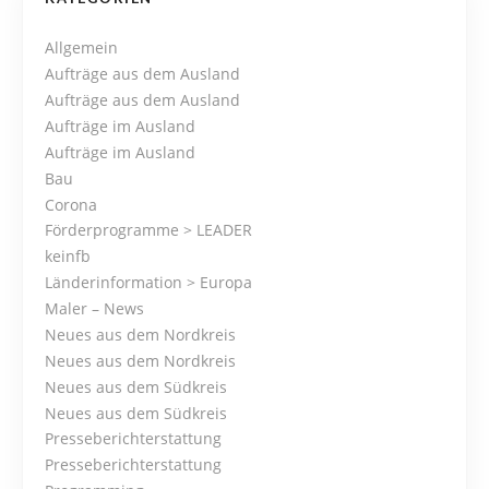
P
o
Allgemein
Aufträge aus dem Ausland
s
Aufträge aus dem Ausland
Aufträge im Ausland
t
Aufträge im Ausland
s
Bau
Corona
N
Förderprogramme > LEADER
keinfb
a
Länderinformation > Europa
Maler – News
v
Neues aus dem Nordkreis
i
Neues aus dem Nordkreis
Neues aus dem Südkreis
g
Neues aus dem Südkreis
Presseberichterstattung
a
Presseberichterstattung