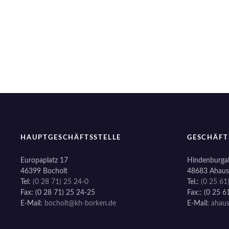
HAUPTGESCHÄFTSSTELLE
GESCHÄFT
Europaplatz 17
Hindenburgal
46399 Bocholt
48683 Ahaus
Tel:
(0 28 71) 25 24-0
Tel.:
(0 25 61
Fax: (0 28 71) 25 24-25
Fax:: (0 25 6
E-Mail:
bocholt@kh-borken.de
E-Mail:
ahau