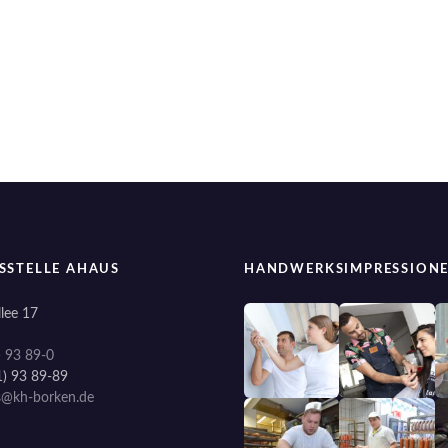
SSTELLE AHAUS
HANDWERKSIMPRESSION
lee 17
) 93 89-0
1) 93 89-89
s@kh-borken.de