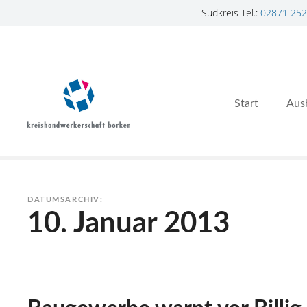
Südkreis Tel.:
02871 252
Z
u
m
I
n
Start
Aus
h
a
l
t
s
p
DATUMSARCHIV:
r
10. Januar 2013
i
n
g
e
n