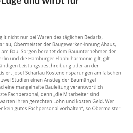
-Lüge und wirbt für
 gilt nicht nur bei Waren des täglichen Bedarfs,
harlau, Obermeister der Baugewerken-Innung Ahaus,
ch am Bau. Sorgen bereitet dem Bauunternehmer der
erlin und die Hamburger Elbphilharmonie gilt, gilt
ständigen Leistungsbeschreibung oder an der
itisiert Josef Scharlau Kosteneinsparungen am falschen
 zwei Studien einen Anstieg der Baumängel
nd eine mangelhafte Bauleitung verantwortlich
te Fachpersonal, denn „die Mitarbeiter sind
erwarten ihren gerechten Lohn und kosten Geld. Wer
 kein gutes Fachpersonal vorhalten“, so Obermeister