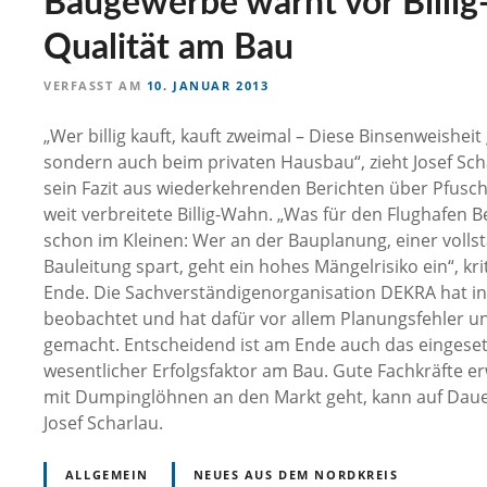
Baugewerbe warnt vor Billig
Qualität am Bau
VERFASST AM
10. JANUAR 2013
„Wer billig kauft, kauft zweimal – Diese Binsenweisheit
sondern auch beim privaten Hausbau“, zieht Josef Sc
sein Fazit aus wiederkehrenden Berichten über Pfus
weit verbreitete Billig-Wahn. „Was für den Flughafen B
schon im Kleinen: Wer an der Bauplanung, einer voll
Bauleitung spart, geht ein hohes Mängelrisiko ein“, kr
Ende. Die Sachverständigenorganisation DEKRA hat in
beobachtet und hat dafür vor allem Planungsfehler u
gemacht. Entscheidend ist am Ende auch das eingesetz
wesentlicher Erfolgsfaktor am Bau. Gute Fachkräfte 
mit Dumpinglöhnen an den Markt geht, kann auf Dauer
Josef Scharlau.
ALLGEMEIN
NEUES AUS DEM NORDKREIS