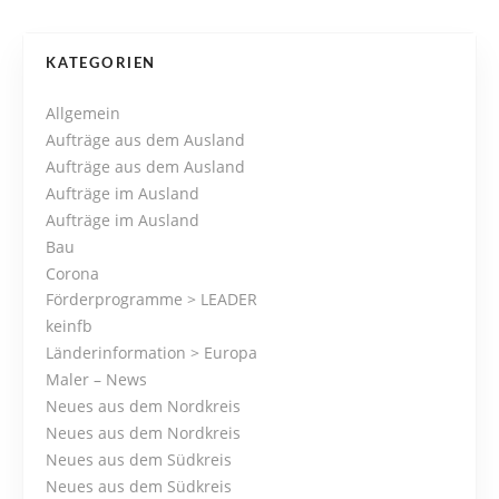
P
KATEGORIEN
o
Allgemein
Aufträge aus dem Ausland
s
Aufträge aus dem Ausland
Aufträge im Ausland
t
Aufträge im Ausland
s
Bau
Corona
N
Förderprogramme > LEADER
keinfb
a
Länderinformation > Europa
Maler – News
v
Neues aus dem Nordkreis
i
Neues aus dem Nordkreis
Neues aus dem Südkreis
g
Neues aus dem Südkreis