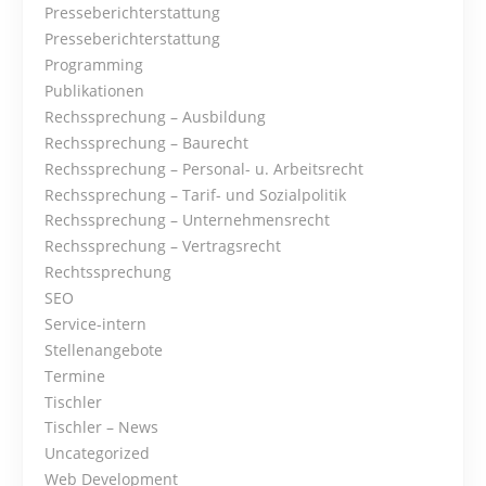
Presseberichterstattung
a
Presseberichterstattung
t
Programming
Publikationen
i
Rechssprechung – Ausbildung
Rechssprechung – Baurecht
o
Rechssprechung – Personal- u. Arbeitsrecht
Rechssprechung – Tarif- und Sozialpolitik
n
Rechssprechung – Unternehmensrecht
Rechssprechung – Vertragsrecht
Rechtssprechung
SEO
Service-intern
Stellenangebote
Termine
Tischler
Tischler – News
Uncategorized
Web Development