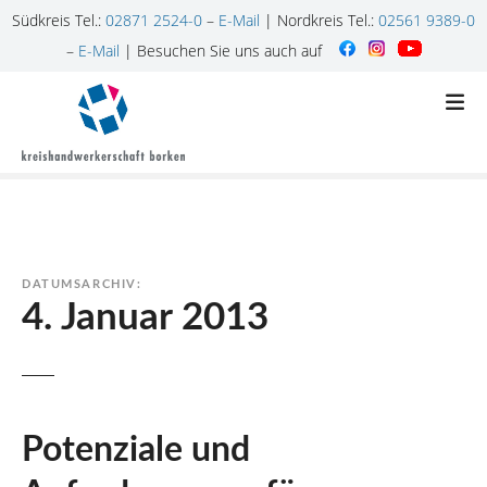
Südkreis Tel.:
02871 2524-0
–
E-Mail
| Nordkreis Tel.:
02561 9389-0
–
E-Mail
| Besuchen Sie uns auch auf
Z
u
m
I
n
h
a
l
DATUMSARCHIV:
t
4. Januar 2013
s
p
r
i
n
Potenziale und
g
e