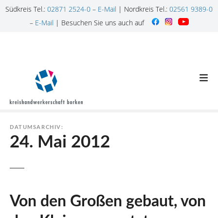
Südkreis Tel.:
02871 2524-0
–
E-Mail
| Nordkreis Tel.:
02561 9389-0
–
E-Mail
| Besuchen Sie uns auch auf
Z
u
m
I
n
h
a
l
DATUMSARCHIV:
t
24. Mai 2012
s
p
r
i
n
Von den Großen gebaut, von
g
e