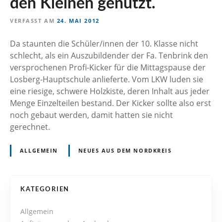
den Kleinen genutzt.
n
VERFASST AM
24. MAI 2012
Da staunten die Schüler/innen der 10. Klasse nicht
schlecht, als ein Auszubildender der Fa. Tenbrink den
versprochenen Profi-Kicker für die Mittagspause der
Losberg-Hauptschule anlieferte. Vom LKW luden sie
eine riesige, schwere Holzkiste, deren Inhalt aus jeder
Menge Einzelteilen bestand. Der Kicker sollte also erst
noch gebaut werden, damit hatten sie nicht
gerechnet.
ALLGEMEIN
NEUES AUS DEM NORDKREIS
P
KATEGORIEN
o
Allgemein