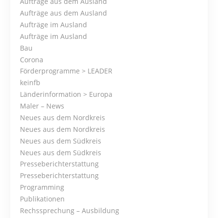
Aufträge aus dem Ausland
s
Aufträge aus dem Ausland
Aufträge im Ausland
t
Aufträge im Ausland
s
Bau
Corona
N
Förderprogramme > LEADER
keinfb
a
Länderinformation > Europa
Maler – News
v
Neues aus dem Nordkreis
i
Neues aus dem Nordkreis
Neues aus dem Südkreis
g
Neues aus dem Südkreis
Presseberichterstattung
a
Presseberichterstattung
t
Programming
Publikationen
i
Rechssprechung – Ausbildung