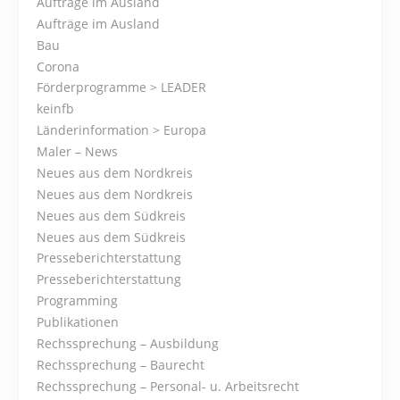
Aufträge im Ausland
t
Aufträge im Ausland
s
Bau
Corona
N
Förderprogramme > LEADER
keinfb
a
Länderinformation > Europa
Maler – News
v
Neues aus dem Nordkreis
i
Neues aus dem Nordkreis
Neues aus dem Südkreis
g
Neues aus dem Südkreis
Presseberichterstattung
a
Presseberichterstattung
t
Programming
Publikationen
i
Rechssprechung – Ausbildung
Rechssprechung – Baurecht
o
Rechssprechung – Personal- u. Arbeitsrecht