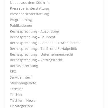
g
Neues aus dem Südkreis
Presseberichterstattung
a
Presseberichterstattung
t
Programming
Publikationen
i
Rechssprechung – Ausbildung
Rechssprechung – Baurecht
o
Rechssprechung – Personal- u. Arbeitsrecht
Rechssprechung – Tarif- und Sozialpolitik
n
Rechssprechung – Unternehmensrecht
Rechssprechung – Vertragsrecht
Rechtssprechung
SEO
Service-intern
Stellenangebote
Termine
Tischler
Tischler – News
Uncategorized