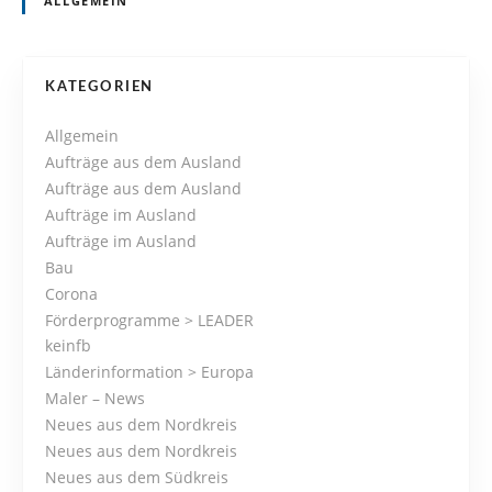
ALLGEMEIN
P
KATEGORIEN
o
Allgemein
Aufträge aus dem Ausland
s
Aufträge aus dem Ausland
Aufträge im Ausland
t
Aufträge im Ausland
s
Bau
Corona
N
Förderprogramme > LEADER
keinfb
a
Länderinformation > Europa
Maler – News
v
Neues aus dem Nordkreis
i
Neues aus dem Nordkreis
Neues aus dem Südkreis