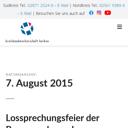
Südkreis Tel.:
02871 2524-0
–
E-Mail
| Nordkreis Tel.:
02561 9389-0
–
E-Mail
| Besuchen Sie uns auch auf
Z
u
m
I
n
h
a
l
DATUMSARCHIV:
t
7. August 2015
s
p
r
i
n
Lossprechungsfeier der
g
e