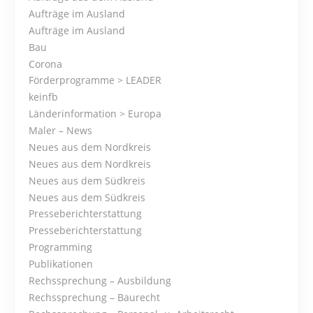
Aufträge im Ausland
t
Aufträge im Ausland
s
Bau
Corona
N
Förderprogramme > LEADER
keinfb
a
Länderinformation > Europa
Maler – News
v
Neues aus dem Nordkreis
i
Neues aus dem Nordkreis
Neues aus dem Südkreis
g
Neues aus dem Südkreis
Presseberichterstattung
a
Presseberichterstattung
t
Programming
Publikationen
i
Rechssprechung – Ausbildung
Rechssprechung – Baurecht
o