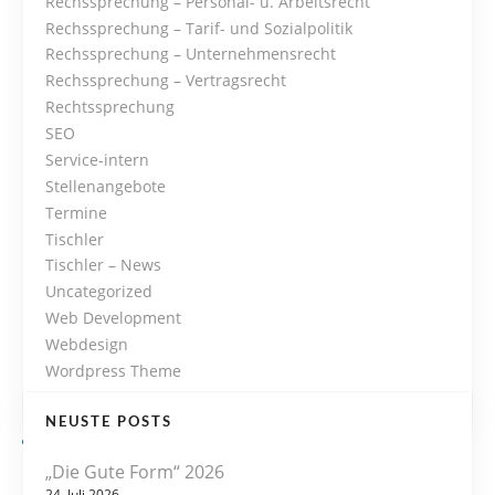
Rechssprechung – Personal- u. Arbeitsrecht
Rechssprechung – Tarif- und Sozialpolitik
n
Rechssprechung – Unternehmensrecht
Rechssprechung – Vertragsrecht
Rechtssprechung
SEO
Service-intern
Stellenangebote
Termine
Tischler
Tischler – News
Uncategorized
Web Development
Webdesign
Wordpress Theme
NEUSTE POSTS
„Die Gute Form“ 2026
24. Juli 2026