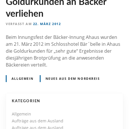
Goldurkunden an Bäcker
n
verliehen
VERFASST AM
22. MÄRZ 2012
Beim Innungsfest der Bäcker-Innung Ahaus wurden
am 21. März 2012 im Schlosshotel Bär´belle in Ahaus
die Goldurkunden für „sehr gute“ Ergebnisse der
diesjährigen Brotprüfung an die anwesenden
Bäckereien verteilt.
ALLGEMEIN
NEUES AUS DEM NORDKREIS
P
KATEGORIEN
o
Allgemein
Aufträge aus dem Ausland
s
Aufträge aus dem Ausland