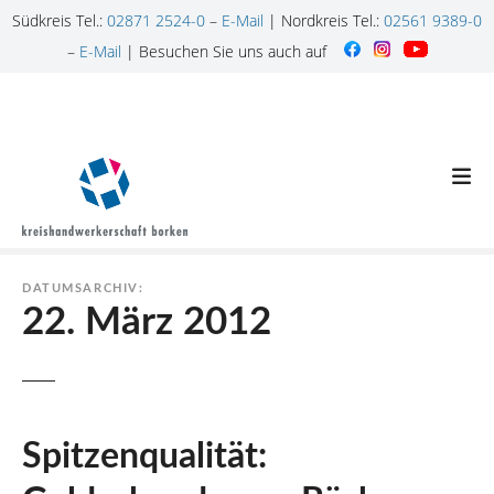
Südkreis Tel.:
02871 2524-0
–
E-Mail
| Nordkreis Tel.:
02561 9389-0
–
E-Mail
| Besuchen Sie uns auch auf
Z
u
m
I
n
h
a
l
DATUMSARCHIV:
t
22. März 2012
s
p
r
i
n
Spitzenqualität:
g
e