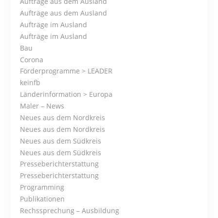
Aufträge aus dem Ausland
s
Aufträge aus dem Ausland
Aufträge im Ausland
t
Aufträge im Ausland
s
Bau
Corona
N
Förderprogramme > LEADER
keinfb
a
Länderinformation > Europa
Maler – News
v
Neues aus dem Nordkreis
i
Neues aus dem Nordkreis
Neues aus dem Südkreis
g
Neues aus dem Südkreis
Presseberichterstattung
a
Presseberichterstattung
t
Programming
Publikationen
i
Rechssprechung – Ausbildung