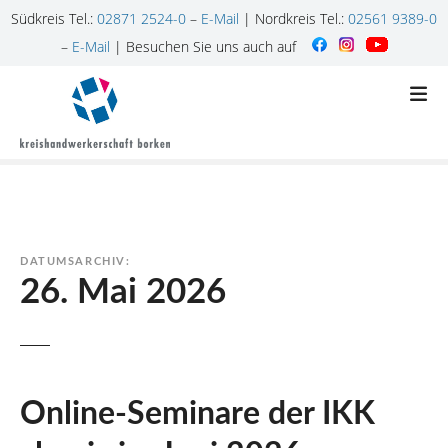
Südkreis Tel.:
02871 2524-0
–
E-Mail
| Nordkreis Tel.:
02561 9389-0
–
E-Mail
| Besuchen Sie uns auch auf
Z
u
m
I
n
h
a
l
DATUMSARCHIV:
t
26. Mai 2026
s
p
r
i
n
Online-Seminare der IKK
g
e