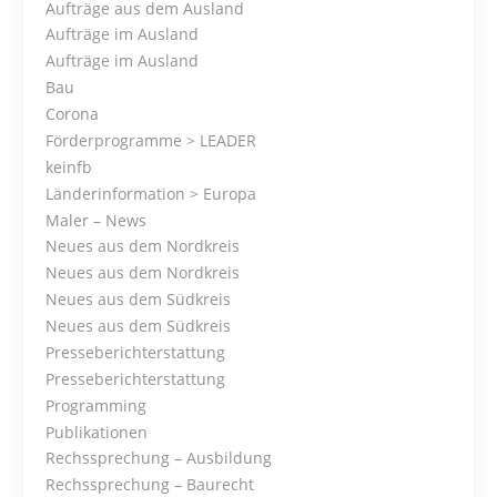
Aufträge aus dem Ausland
Aufträge im Ausland
t
Aufträge im Ausland
s
Bau
Corona
N
Förderprogramme > LEADER
keinfb
a
Länderinformation > Europa
Maler – News
v
Neues aus dem Nordkreis
i
Neues aus dem Nordkreis
Neues aus dem Südkreis
g
Neues aus dem Südkreis
Presseberichterstattung
a
Presseberichterstattung
t
Programming
Publikationen
i
Rechssprechung – Ausbildung
Rechssprechung – Baurecht