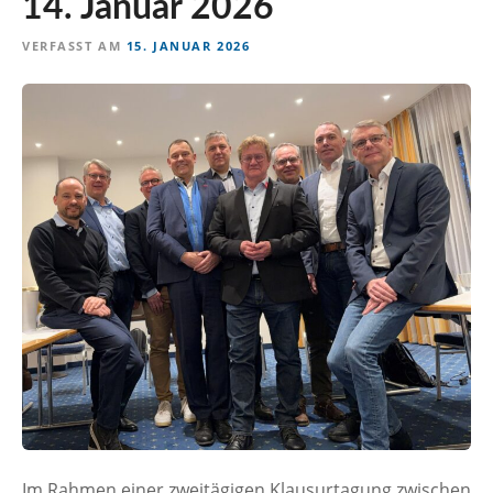
14. Januar 2026
n
VERFASST AM
15. JANUAR 2026
Im Rahmen einer zweitägigen Klausurtagung zwischen