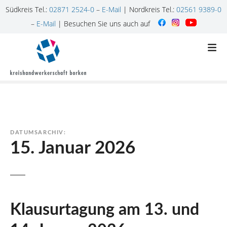
Südkreis Tel.:
02871 2524-0
–
E-Mail
| Nordkreis Tel.:
02561 9389-0
–
E-Mail
| Besuchen Sie uns auch auf
Z
u
m
I
n
h
a
l
DATUMSARCHIV:
t
15. Januar 2026
s
p
r
i
n
Klausurtagung am 13. und
g
e