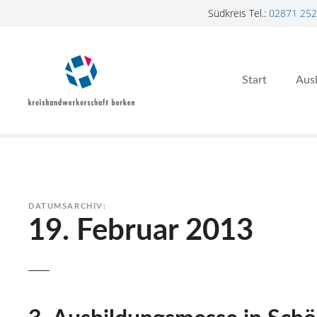
Südkreis Tel.:
02871 252
Z
u
m
Start
Aus
I
n
h
a
l
t
s
p
DATUMSARCHIV:
r
19. Februar 2013
i
n
g
e
n