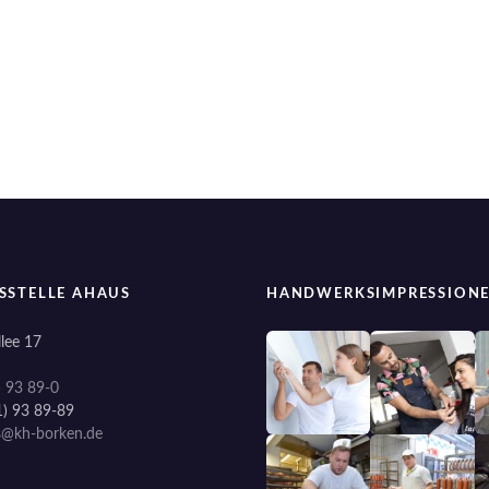
SSTELLE AHAUS
HANDWERKSIMPRESSION
lee 17
) 93 89-0
1) 93 89-89
s@kh-borken.de