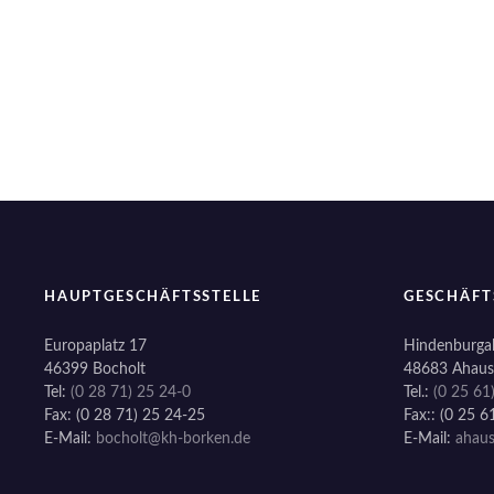
t
i
o
n
HAUPTGESCHÄFTSSTELLE
GESCHÄFT
Europaplatz 17
Hindenburgal
46399 Bocholt
48683 Ahaus
Tel:
(0 28 71) 25 24-0
Tel.:
(0 25 61
Fax: (0 28 71) 25 24-25
Fax:: (0 25 6
E-Mail:
bocholt@kh-borken.de
E-Mail:
ahau