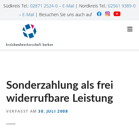
Südkreis Tel.:
02871 2524-0
–
E-Mail
| Nordkreis Tel.:
02561 9389-0
–
E-Mail
| Besuchen Sie uns auch auf
Z
u
m
I
n
h
a
l
Sonderzahlung als frei
t
s
widerrufbare Leistung
p
r
VERFASST AM
30. JULI 2008
i
n
g
e