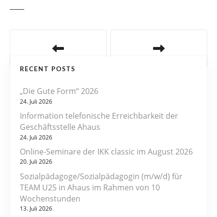
B
e
RECENT POSTS
i
„Die Gute Form“ 2026
t
24. Juli 2026
r
Information telefonische Erreichbarkeit der
Geschäftsstelle Ahaus
a
24. Juli 2026
Online-Seminare der IKK classic im August 2026
g
20. Juli 2026
s
Sozialpädagoge/Sozialpädagogin (m/w/d) für
TEAM U25 in Ahaus im Rahmen von 10
n
Wochenstunden
13. Juli 2026
a