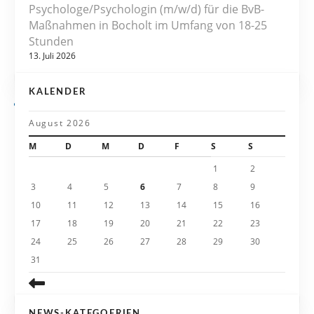
Psychologe/Psychologin (m/w/d) für die BvB-
v
Maßnahmen in Bocholt im Umfang von 18-25
Stunden
i
13. Juli 2026
g
KALENDER
a
August 2026
t
M
D
M
D
F
S
S
i
1
2
3
4
5
6
7
8
9
o
10
11
12
13
14
15
16
n
17
18
19
20
21
22
23
24
25
26
27
28
29
30
31
NEWS-KATEGOERIEN