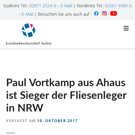
Südkreis Tel.:
02871 2524-0
–
E-Mail
| Nordkreis Tel.:
02561 9389-0
–
E-Mail
| Besuchen Sie uns auch auf
Z
u
m
I
n
h
a
l
Paul Vortkamp aus Ahaus
t
s
ist Sieger der Fliesenleger
p
r
in NRW
i
n
VERFASST AM
10. OKTOBER 2017
g
e