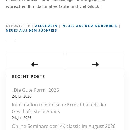
wünschen Ihm dafür alles Gute und viel Glück!
GEPOSTET IN
ALLGEMEIN
|
NEUES AUS DEM NORDKREIS
|
NEUES AUS DEM SÜDKREIS
B
e
RECENT POSTS
i
„Die Gute Form“ 2026
t
24. Juli 2026
r
Information telefonische Erreichbarkeit der
Geschäftsstelle Ahaus
a
24. Juli 2026
Online-Seminare der IKK classic im August 2026
g