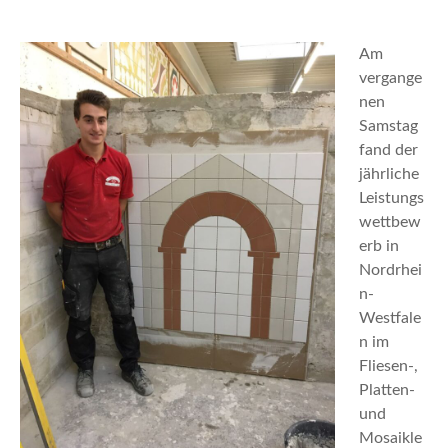
n
Am
vergange
nen
Samstag
fand der
jährliche
Leistungs
wettbew
erb in
Nordrhei
n-
Westfale
n im
Fliesen-,
Platten-
und
Mosaikle