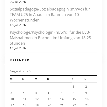
20. Juli 2026
s
Sozialpädagoge/Sozialpädagogin (m/w/d) für
TEAM U25 in Ahaus im Rahmen von 10
n
Wochenstunden
13. Juli 2026
a
Psychologe/Psychologin (m/w/d) für die BvB-
v
Maßnahmen in Bocholt im Umfang von 18-25
Stunden
i
13. Juli 2026
g
KALENDER
a
August 2026
t
M
D
M
D
F
S
S
i
1
2
3
4
5
6
7
8
9
o
10
11
12
13
14
15
16
n
17
18
19
20
21
22
23