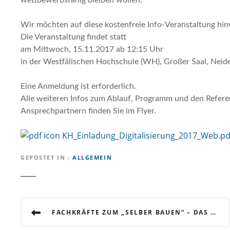
wettbewerbsfähig bleiben wollen.
Wir möchten auf diese kostenfreie Info-Veranstaltung hin
Die Veranstaltung findet statt
am Mittwoch, 15.11.2017 ab 12:15 Uhr
in der Westfälischen Hochschule (WH), Großer Saal, Neid
Eine Anmeldung ist erforderlich.
Alle weiteren Infos zum Ablauf, Programm und den Refer
Ansprechpartnern finden Sie im Flyer.
KH_Einladung_Digitalisierung_2017_Web.pd
GEPOSTET IN
ALLGEMEIN
B
FACHKRÄFTE ZUM „SELBER BAUEN“ – DAS DUALE STUDIUM: EIN TALENTMAGNET!
e