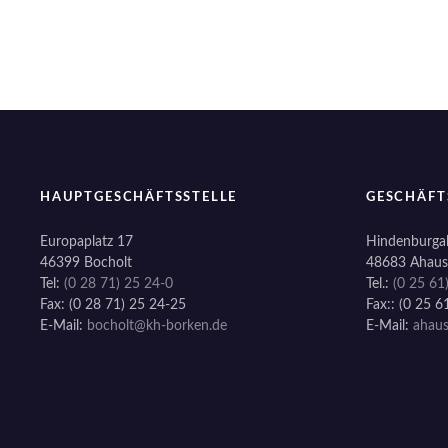
i
t
r
a
g
HAUPTGESCHÄFTSSTELLE
GESCHÄFT
s
Europaplatz 17
Hindenburgal
46399 Bocholt
48683 Ahaus
n
Tel:
(0 28 71) 25 24-0
Tel.:
(0 25 61
Fax: (0 28 71) 25 24-25
Fax:: (0 25 6
a
E-Mail:
bocholt@kh-borken.de
E-Mail:
ahau
v
i
g