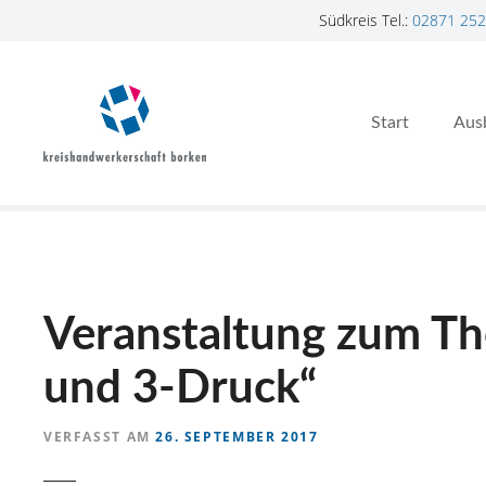
Südkreis Tel.:
02871 252
Z
u
m
Start
Aus
I
n
h
a
l
t
s
p
Veranstaltung zum The
r
i
und 3-Druck“
n
g
VERFASST AM
26. SEPTEMBER 2017
e
n