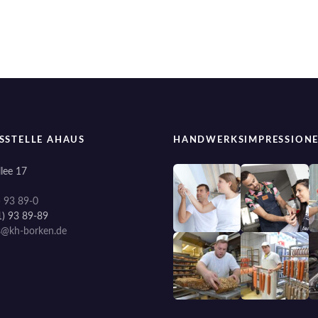
SSTELLE AHAUS
HANDWERKSIMPRESSION
lee 17
) 93 89-0
1) 93 89-89
s@kh-borken.de