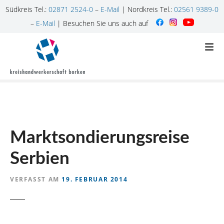
Südkreis Tel.:
02871 2524-0
–
E-Mail
| Nordkreis Tel.:
02561 9389-0
–
E-Mail
| Besuchen Sie uns auch auf
Z
u
m
I
n
h
a
l
Marktsondierungsreise
t
s
Serbien
p
r
VERFASST AM
19. FEBRUAR 2014
i
n
g
e