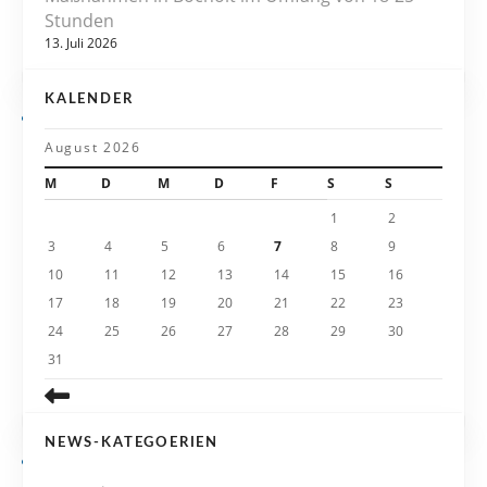
Stunden
i
13. Juli 2026
g
KALENDER
a
August 2026
t
M
D
M
D
F
S
S
i
1
2
3
4
5
6
7
8
9
o
10
11
12
13
14
15
16
n
17
18
19
20
21
22
23
24
25
26
27
28
29
30
31
NEWS-KATEGOERIEN