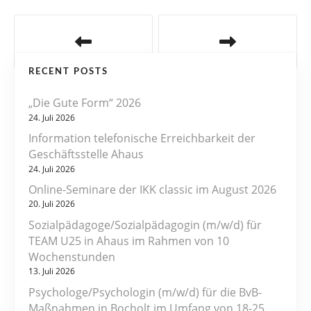
B
e
RECENT POSTS
i
„Die Gute Form“ 2026
t
24. Juli 2026
r
Information telefonische Erreichbarkeit der
Geschäftsstelle Ahaus
a
24. Juli 2026
Online-Seminare der IKK classic im August 2026
g
20. Juli 2026
s
Sozialpädagoge/Sozialpädagogin (m/w/d) für
TEAM U25 in Ahaus im Rahmen von 10
n
Wochenstunden
13. Juli 2026
a
Psychologe/Psychologin (m/w/d) für die BvB-
v
Maßnahmen in Bocholt im Umfang von 18-25