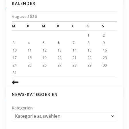
g
KALENDER
a
August 2026
t
M
D
M
D
F
S
S
i
1
2
3
4
5
6
7
8
9
o
10
11
12
13
14
15
16
n
17
18
19
20
21
22
23
24
25
26
27
28
29
30
31
NEWS-KATEGOERIEN
Kategorien