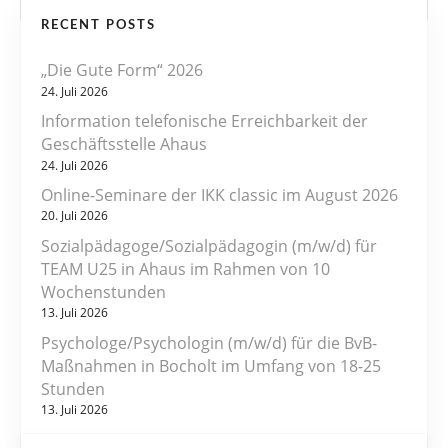
RECENT POSTS
i
„Die Gute Form“ 2026
t
24. Juli 2026
r
Information telefonische Erreichbarkeit der
Geschäftsstelle Ahaus
a
24. Juli 2026
Online-Seminare der IKK classic im August 2026
g
20. Juli 2026
s
Sozialpädagoge/Sozialpädagogin (m/w/d) für
TEAM U25 in Ahaus im Rahmen von 10
n
Wochenstunden
13. Juli 2026
a
Psychologe/Psychologin (m/w/d) für die BvB-
v
Maßnahmen in Bocholt im Umfang von 18-25
Stunden
i
13. Juli 2026