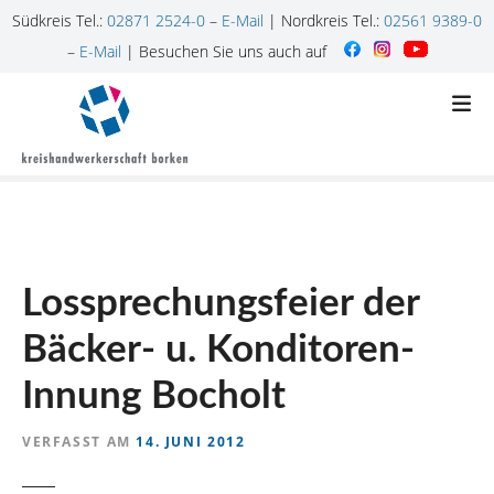
Südkreis Tel.:
02871 2524-0
–
E-Mail
| Nordkreis Tel.:
02561 9389-0
–
E-Mail
| Besuchen Sie uns auch auf
Z
u
m
I
n
h
a
l
Lossprechungsfeier der
t
s
Bäcker- u. Konditoren-
p
r
Innung Bocholt
i
n
VERFASST AM
14. JUNI 2012
g
e