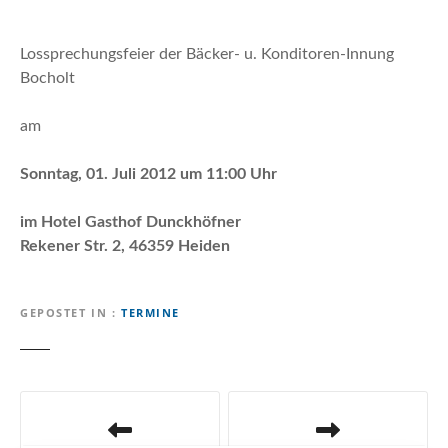
n
Lossprechungsfeier der Bäcker- u. Konditoren-Innung
Bocholt
am
Sonntag, 01. Juli 2012 um 11:00 Uhr
im Hotel Gasthof Dunckhöfner
Rekener Str. 2, 46359 Heiden
GEPOSTET IN
TERMINE
B
e