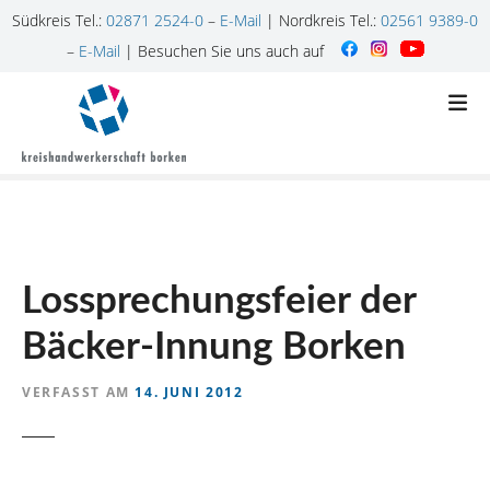
Südkreis Tel.:
02871 2524-0
–
E-Mail
| Nordkreis Tel.:
02561 9389-0
–
E-Mail
| Besuchen Sie uns auch auf
Z
u
m
I
n
h
a
l
Lossprechungsfeier der
t
s
Bäcker-Innung Borken
p
r
VERFASST AM
14. JUNI 2012
i
n
g
e