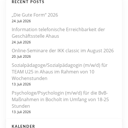
RECENT POSTS
i
„Die Gute Form“ 2026
t
24. Juli 2026
r
Information telefonische Erreichbarkeit der
Geschäftsstelle Ahaus
a
24. Juli 2026
Online-Seminare der IKK classic im August 2026
g
20. Juli 2026
s
Sozialpädagoge/Sozialpädagogin (m/w/d) für
TEAM U25 in Ahaus im Rahmen von 10
n
Wochenstunden
13. Juli 2026
a
Psychologe/Psychologin (m/w/d) für die BvB-
v
Maßnahmen in Bocholt im Umfang von 18-25
Stunden
i
13. Juli 2026
g
KALENDER