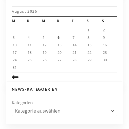
a
August 2026
t
M
D
M
D
F
S
S
i
1
2
3
4
5
6
7
8
9
o
10
11
12
13
14
15
16
n
17
18
19
20
21
22
23
24
25
26
27
28
29
30
31
NEWS-KATEGOERIEN
Kategorien