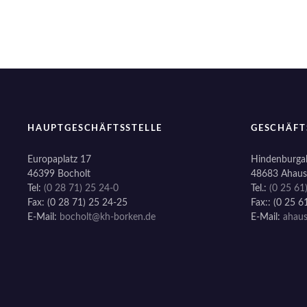
i
g
a
t
HAUPTGESCHÄFTSSTELLE
GESCHÄFT
i
o
Europaplatz 17
Hindenburgal
46399 Bocholt
48683 Ahaus
n
Tel:
(0 28 71) 25 24-0
Tel.:
(0 25 61
Fax: (0 28 71) 25 24-25
Fax:: (0 25 6
E-Mail:
bocholt@kh-borken.de
E-Mail:
ahau