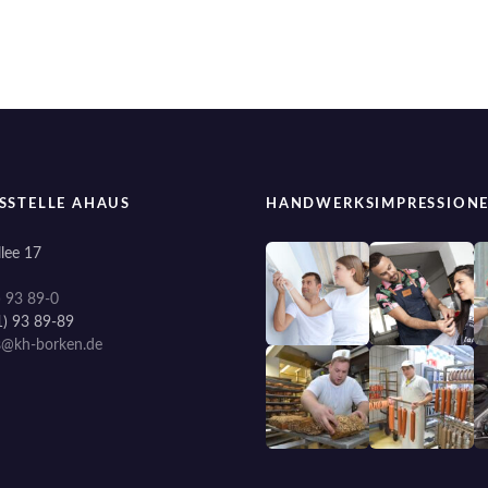
SSTELLE AHAUS
HANDWERKSIMPRESSION
lee 17
) 93 89-0
1) 93 89-89
s@kh-borken.de