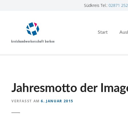
Südkreis Tel.:
02871 252
Z
u
m
Start
Aus
I
n
h
a
l
t
s
p
Jahresmotto der Ima
r
i
VERFASST AM
6. JANUAR 2015
n
g
e
n