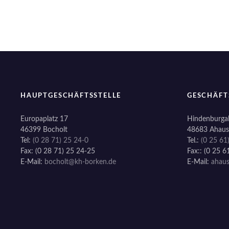
o
n
HAUPTGESCHÄFTSSTELLE
GESCHÄFT
Europaplatz 17
Hindenburgal
46399 Bocholt
48683 Ahaus
Tel:
(0 28 71) 25 24-0
Tel.:
(0 25 61
Fax: (0 28 71) 25 24-25
Fax:: (0 25 6
E-Mail:
bocholt@kh-borken.de
E-Mail:
ahau