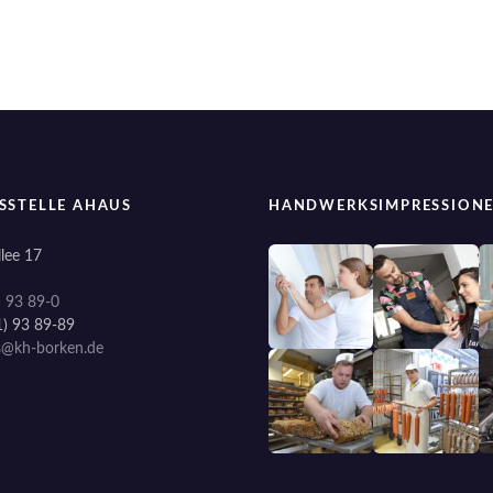
SSTELLE AHAUS
HANDWERKSIMPRESSION
lee 17
) 93 89-0
1) 93 89-89
s@kh-borken.de