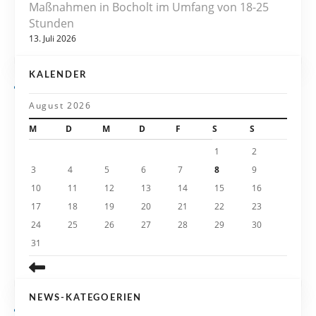
v
Maßnahmen in Bocholt im Umfang von 18-25
Stunden
i
13. Juli 2026
g
KALENDER
a
August 2026
t
M
D
M
D
F
S
S
i
1
2
3
4
5
6
7
8
9
o
10
11
12
13
14
15
16
n
17
18
19
20
21
22
23
24
25
26
27
28
29
30
31
NEWS-KATEGOERIEN