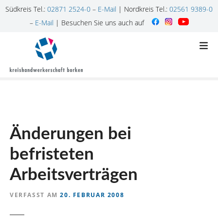
Südkreis Tel.:
02871 2524-0
–
E-Mail
| Nordkreis Tel.:
02561 9389-0
–
E-Mail
| Besuchen Sie uns auch auf
Z
u
m
I
n
h
a
l
Änderungen bei
t
s
befristeten
p
r
Arbeitsverträgen
i
n
VERFASST AM
20. FEBRUAR 2008
g
e