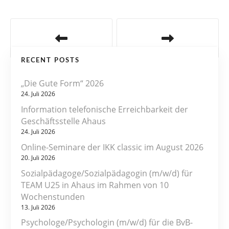
B
e
RECENT POSTS
i
„Die Gute Form“ 2026
t
24. Juli 2026
r
Information telefonische Erreichbarkeit der
Geschäftsstelle Ahaus
a
24. Juli 2026
Online-Seminare der IKK classic im August 2026
g
20. Juli 2026
s
Sozialpädagoge/Sozialpädagogin (m/w/d) für
TEAM U25 in Ahaus im Rahmen von 10
n
Wochenstunden
13. Juli 2026
a
Psychologe/Psychologin (m/w/d) für die BvB-