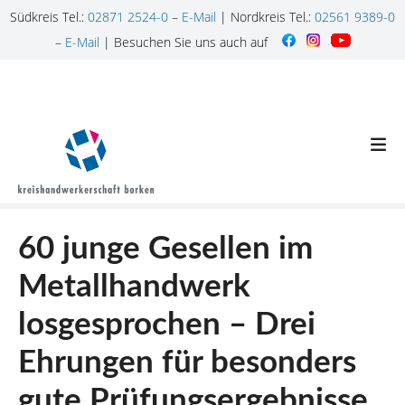
Südkreis Tel.:
02871 2524-0
–
E-Mail
| Nordkreis Tel.:
02561 9389-0
–
E-Mail
| Besuchen Sie uns auch auf
Z
u
m
I
n
h
a
l
60 junge Gesellen im
t
s
Metallhandwerk
p
r
losgesprochen – Drei
i
n
Ehrungen für besonders
g
gute Prüfungsergebnisse
e