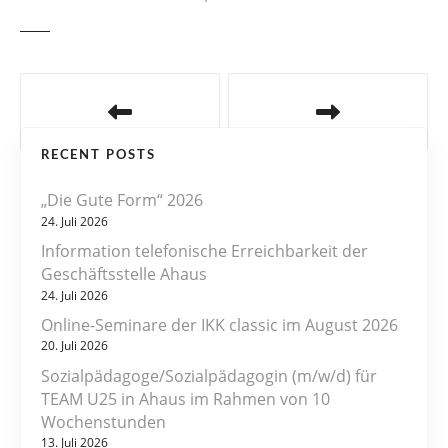
B
e
RECENT POSTS
i
„Die Gute Form“ 2026
t
24. Juli 2026
r
Information telefonische Erreichbarkeit der
Geschäftsstelle Ahaus
a
24. Juli 2026
Online-Seminare der IKK classic im August 2026
g
20. Juli 2026
s
Sozialpädagoge/Sozialpädagogin (m/w/d) für
TEAM U25 in Ahaus im Rahmen von 10
n
Wochenstunden
13. Juli 2026