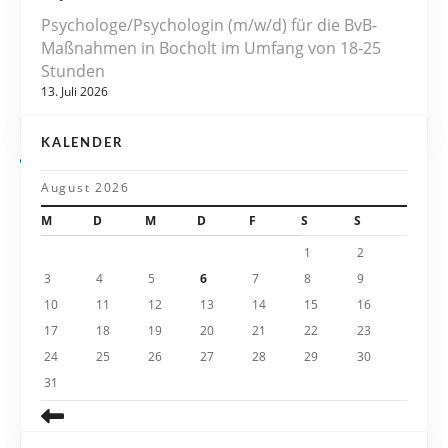
a
Psychologe/Psychologin (m/w/d) für die BvB-
v
Maßnahmen in Bocholt im Umfang von 18-25
Stunden
i
13. Juli 2026
g
KALENDER
a
August 2026
t
M
D
M
D
F
S
S
i
1
2
3
4
5
6
7
8
9
o
10
11
12
13
14
15
16
n
17
18
19
20
21
22
23
24
25
26
27
28
29
30
31