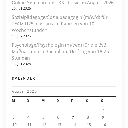
Online-Seminare der IKK classic im August 2026
g
20. Juli 2026
s
Sozialpädagoge/Sozialpädagogin (m/w/d) für
TEAM U25 in Ahaus im Rahmen von 10
n
Wochenstunden
13. Juli 2026
a
Psychologe/Psychologin (m/w/d) für die BvB-
v
Maßnahmen in Bocholt im Umfang von 18-25
Stunden
i
13. Juli 2026
g
KALENDER
a
August 2026
t
M
D
M
D
F
S
S
i
1
2
3
4
5
6
7
8
9
o
10
11
12
13
14
15
16