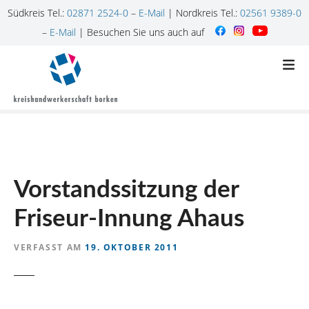
Südkreis Tel.:
02871 2524-0
–
E-Mail
| Nordkreis Tel.:
02561 9389-0
–
E-Mail
| Besuchen Sie uns auch auf
Z
u
m
I
n
h
a
l
Vorstandssitzung der
t
s
Friseur-Innung Ahaus
p
r
VERFASST AM
19. OKTOBER 2011
i
n
g
e