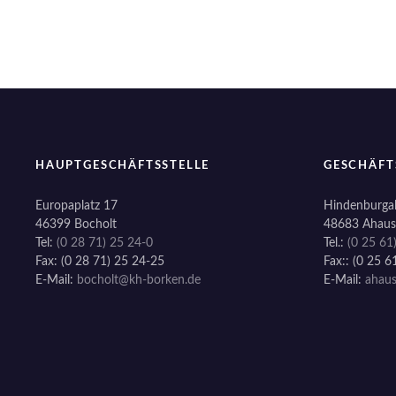
i
o
n
HAUPTGESCHÄFTSSTELLE
GESCHÄFT
Europaplatz 17
Hindenburgal
46399 Bocholt
48683 Ahaus
Tel:
(0 28 71) 25 24-0
Tel.:
(0 25 61
Fax: (0 28 71) 25 24-25
Fax:: (0 25 6
E-Mail:
bocholt@kh-borken.de
E-Mail:
ahau