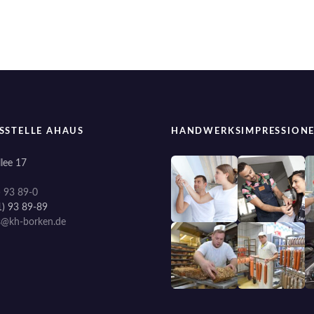
SSTELLE AHAUS
HANDWERKSIMPRESSION
lee 17
) 93 89-0
1) 93 89-89
s@kh-borken.de