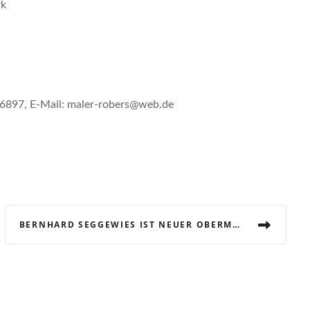
rk
6897, E-Mail: maler-robers@web.de
BERNHARD SEGGEWIES IST NEUER OBERMEISTER DER DACHDECKER-INNUNG BORKEN-BOCHOLT