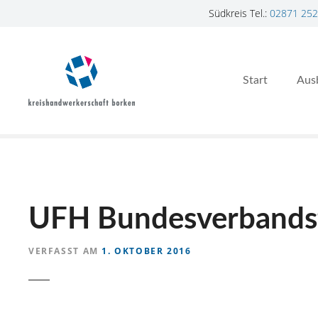
Südkreis Tel.:
02871 252
Z
u
m
Start
Aus
I
n
h
a
l
t
s
p
UFH Bundesverbandst
r
i
VERFASST AM
1. OKTOBER 2016
n
g
e
n