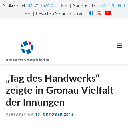
Südkreis Tel.:
02871 2524-0
–
E-Mail
| Nordkreis Tel.:
02561 9389-0
–
E-Mail
| Besuchen Sie uns auch auf
Z
u
m
I
n
h
a
l
„Tag des Handwerks“
t
s
zeigte in Gronau Vielfalt
p
r
der Innungen
i
n
VERFASST AM
10. OKTOBER 2013
g
e