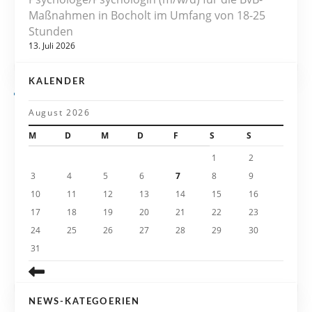
v
Maßnahmen in Bocholt im Umfang von 18-25
Stunden
i
13. Juli 2026
g
KALENDER
a
August 2026
t
M
D
M
D
F
S
S
i
1
2
3
4
5
6
7
8
9
o
10
11
12
13
14
15
16
n
17
18
19
20
21
22
23
24
25
26
27
28
29
30
31
NEWS-KATEGOERIEN