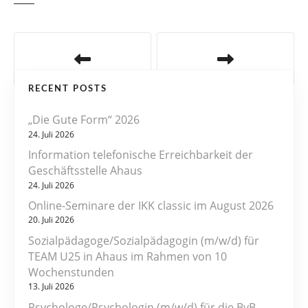
B
e
RECENT POSTS
i
„Die Gute Form“ 2026
t
24. Juli 2026
r
Information telefonische Erreichbarkeit der
Geschäftsstelle Ahaus
a
24. Juli 2026
Online-Seminare der IKK classic im August 2026
g
20. Juli 2026
s
Sozialpädagoge/Sozialpädagogin (m/w/d) für
TEAM U25 in Ahaus im Rahmen von 10
n
Wochenstunden
13. Juli 2026
a
Psychologe/Psychologin (m/w/d) für die BvB-