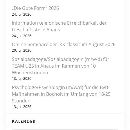
„Die Gute Form“ 2026
t
24. Juli 2026
r
Information telefonische Erreichbarkeit der
Geschäftsstelle Ahaus
a
24. Juli 2026
Online-Seminare der IKK classic im August 2026
g
20. Juli 2026
s
Sozialpädagoge/Sozialpädagogin (m/w/d) für
TEAM U25 in Ahaus im Rahmen von 10
n
Wochenstunden
13. Juli 2026
a
Psychologe/Psychologin (m/w/d) für die BvB-
v
Maßnahmen in Bocholt im Umfang von 18-25
Stunden
i
13. Juli 2026
g
KALENDER