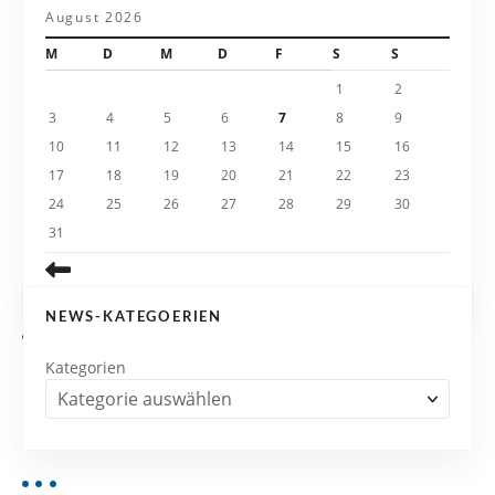
a
August 2026
t
M
D
M
D
F
S
S
i
1
2
3
4
5
6
7
8
9
o
10
11
12
13
14
15
16
n
17
18
19
20
21
22
23
24
25
26
27
28
29
30
31
NEWS-KATEGOERIEN
Kategorien