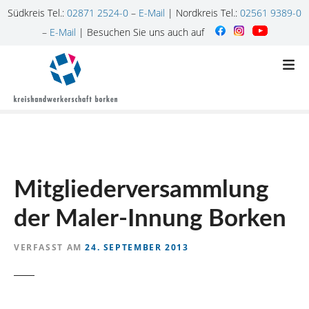
Südkreis Tel.:
02871 2524-0
–
E-Mail
| Nordkreis Tel.:
02561 9389-0
–
E-Mail
| Besuchen Sie uns auch auf
Z
u
m
I
n
h
a
l
Mitgliederversammlung
t
s
der Maler-Innung Borken
p
r
VERFASST AM
24. SEPTEMBER 2013
i
n
g
e