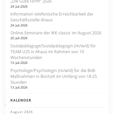
„Die Gute Form“ 2026
t
24. Juli 2026
r
Information telefonische Erreichbarkeit der
Geschäftsstelle Ahaus
a
24. Juli 2026
Online-Seminare der IKK classic im August 2026
g
20. Juli 2026
s
Sozialpädagoge/Sozialpädagogin (m/w/d) für
TEAM U25 in Ahaus im Rahmen von 10
n
Wochenstunden
13. Juli 2026
a
Psychologe/Psychologin (m/w/d) für die BvB-
v
Maßnahmen in Bocholt im Umfang von 18-25
Stunden
i
13. Juli 2026
g
KALENDER
a
August 2026