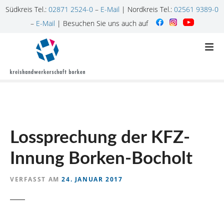
Südkreis Tel.:
02871 2524-0
–
E-Mail
| Nordkreis Tel.:
02561 9389-0
–
E-Mail
| Besuchen Sie uns auch auf
Z
u
m
I
n
h
a
l
Lossprechung der KFZ-
t
s
Innung Borken-Bocholt
p
r
VERFASST AM
24. JANUAR 2017
i
n
g
e