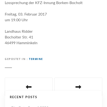
n
Lossprechung der KFZ-Innung Borken-Bocholt
Freitag, 03. Februar 2017
um 19.00 Uhr
Landhaus Ridder
Bocholter Str. 41
46499 Hamminkeln
GEPOSTET IN
TERMINE
B
e
RECENT POSTS
i