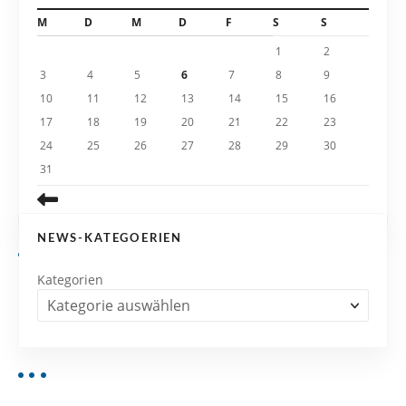
t
M
D
M
D
F
S
S
i
1
2
3
4
5
6
7
8
9
o
10
11
12
13
14
15
16
n
17
18
19
20
21
22
23
24
25
26
27
28
29
30
31
NEWS-KATEGOERIEN
Kategorien