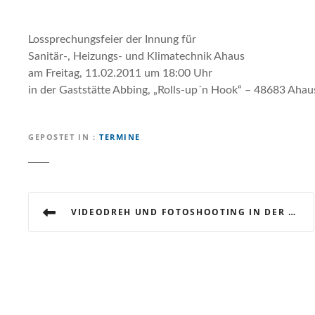
Lossprechungsfeier der Innung für
Sanitär-, Heizungs- und Klimatechnik Ahaus
am Freitag, 11.02.2011 um 18:00 Uhr
in der Gaststätte Abbing, „Rolls-up´n Hook“ – 48683 Ahau
GEPOSTET IN
TERMINE
B
VIDEODREH UND FOTOSHOOTING IN DER SCHMIEDE VON JOSEF NACKE IN AHAUS – VORBEREITUNGEN ZUR 100-JAHR-JUBILÄUMSFEIER DER METALLINNUNG AHAUS LAUFEN AUF VOLLEN TOUREN
e
i
t