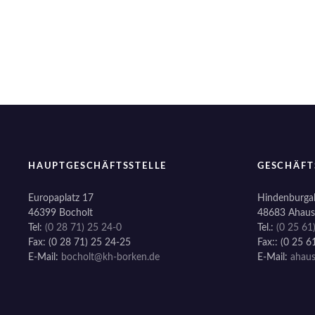
i
o
n
HAUPTGESCHÄFTSSTELLE
GESCHÄFT
Europaplatz 17
Hindenburgal
46399 Bocholt
48683 Ahaus
Tel:
(0 28 71) 25 24-0
Tel.:
(0 25 61
Fax: (0 28 71) 25 24-25
Fax:: (0 25 6
E-Mail:
bocholt@kh-borken.de
E-Mail:
ahau