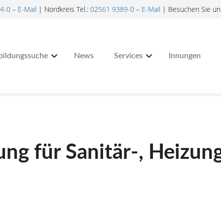
4-0
–
E-Mail
| Nordkreis Tel.:
02561 9389-0
–
E-Mail
| Besuchen Sie un
bildungssuche
News
Services
Innungen
ng für Sanitär-, Heizun