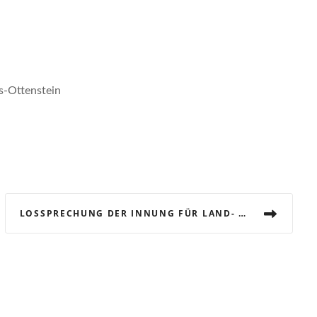
s-Ottenstein
LOSSPRECHUNG DER INNUNG FÜR LAND- UND BAUMASCHINENTECHNIK WESTMÜNSTERLAND IM KREIS BORKEN UND COESFELD