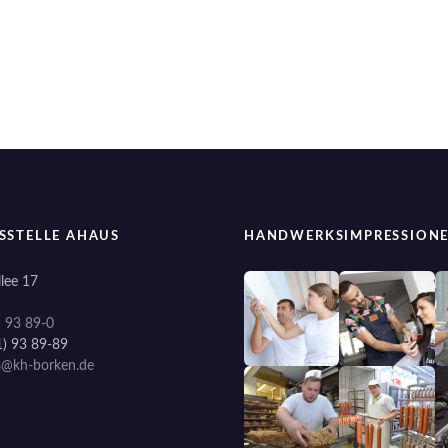
SSTELLE AHAUS
HANDWERKSIMPRESSION
lee 17
) 93 89-0
1) 93 89-89
s@kh-borken.de