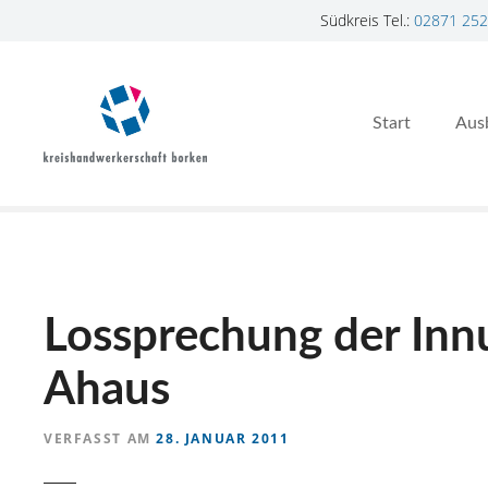
Südkreis Tel.:
02871 252
Z
u
m
Start
Aus
I
n
h
a
l
t
s
p
Lossprechung der Innu
r
i
Ahaus
n
g
VERFASST AM
28. JANUAR 2011
e
n