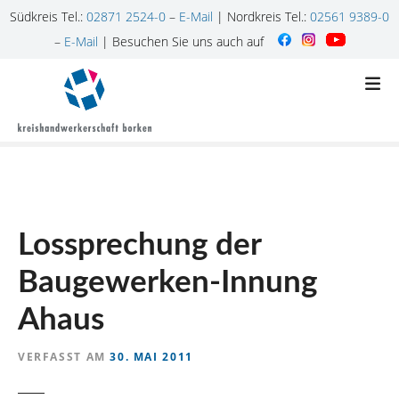
Südkreis Tel.:
02871 2524-0
–
E-Mail
| Nordkreis Tel.:
02561 9389-0
–
E-Mail
| Besuchen Sie uns auch auf
Z
u
m
I
n
h
a
l
Lossprechung der
t
s
Baugewerken-Innung
p
r
Ahaus
i
n
VERFASST AM
30. MAI 2011
g
e