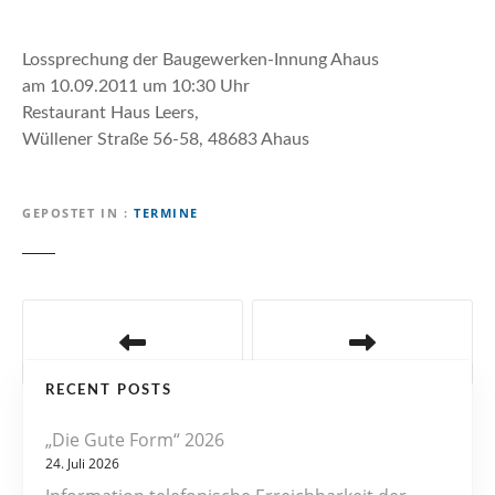
n
Lossprechung der Baugewerken-Innung Ahaus
am 10.09.2011 um 10:30 Uhr
Restaurant Haus Leers,
Wüllener Straße 56-58, 48683 Ahaus
GEPOSTET IN
TERMINE
B
e
RECENT POSTS
i
„Die Gute Form“ 2026
t
24. Juli 2026