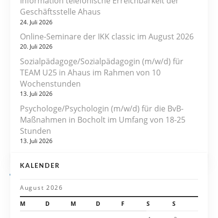
r
Information telefonische Erreichbarkeit der
Geschäftsstelle Ahaus
a
24. Juli 2026
Online-Seminare der IKK classic im August 2026
g
20. Juli 2026
s
Sozialpädagoge/Sozialpädagogin (m/w/d) für
TEAM U25 in Ahaus im Rahmen von 10
n
Wochenstunden
13. Juli 2026
a
Psychologe/Psychologin (m/w/d) für die BvB-
v
Maßnahmen in Bocholt im Umfang von 18-25
Stunden
i
13. Juli 2026
g
KALENDER
a
August 2026
t
M
D
M
D
F
S
S