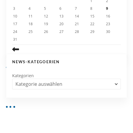
i
1
2
3
4
5
6
7
8
9
o
10
11
12
13
14
15
16
n
17
18
19
20
21
22
23
24
25
26
27
28
29
30
31
NEWS-KATEGOERIEN
Kategorien