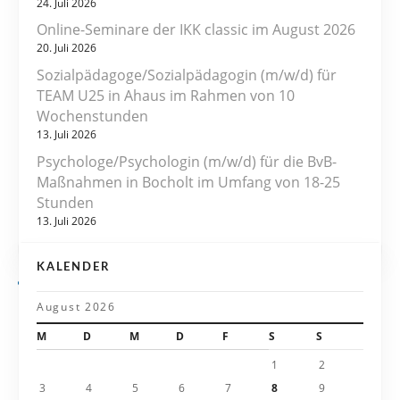
a
24. Juli 2026
Online-Seminare der IKK classic im August 2026
g
20. Juli 2026
s
Sozialpädagoge/Sozialpädagogin (m/w/d) für
TEAM U25 in Ahaus im Rahmen von 10
n
Wochenstunden
13. Juli 2026
a
Psychologe/Psychologin (m/w/d) für die BvB-
v
Maßnahmen in Bocholt im Umfang von 18-25
Stunden
i
13. Juli 2026
g
KALENDER
a
August 2026
t
M
D
M
D
F
S
S
i
1
2
3
4
5
6
7
8
9