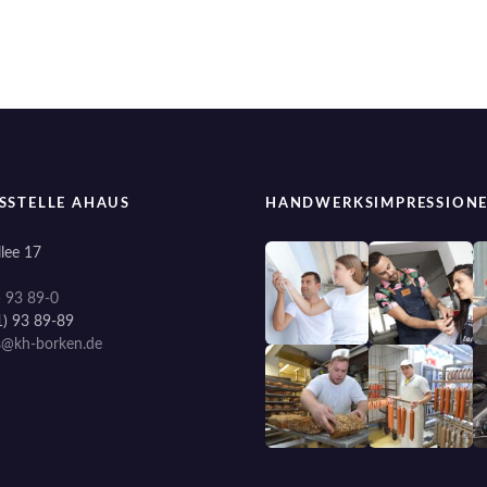
SSTELLE AHAUS
HANDWERKSIMPRESSION
lee 17
) 93 89-0
1) 93 89-89
s@kh-borken.de