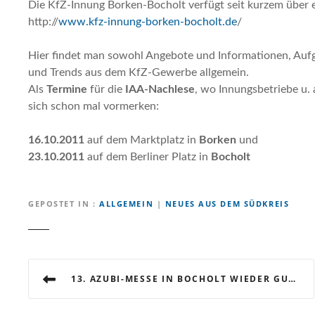
Die KfZ-Innung Borken-Bocholt verfügt seit kurzem über
http://
www.kfz-innung-borken-bocholt.de
/
Hier findet man sowohl Angebote und Informationen, Aufg
und Trends aus dem KfZ-Gewerbe allgemein.
Als
Termine
für die
IAA-Nachlese
, wo Innungsbetriebe u. 
sich schon mal vormerken:
16.10.2011
auf dem Marktplatz in
Borken
und
23.10.2011
auf dem Berliner Platz in
Bocholt
GEPOSTET IN
ALLGEMEIN
|
NEUES AUS DEM SÜDKREIS
B
13. AZUBI-MESSE IN BOCHOLT WIEDER GUT BESUCHT
e