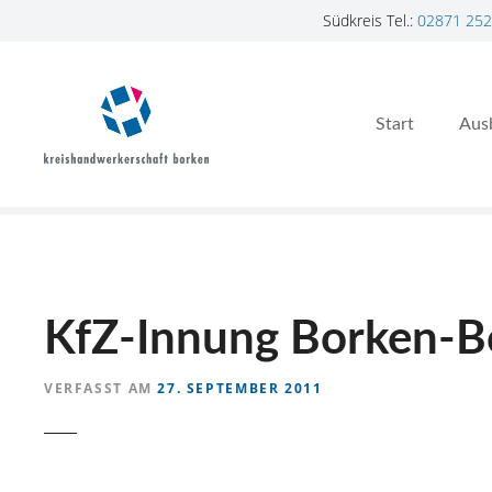
Südkreis Tel.:
02871 252
Z
u
m
Start
Aus
I
n
h
a
l
t
s
p
KfZ-Innung Borken-B
r
i
VERFASST AM
27. SEPTEMBER 2011
n
g
e
n