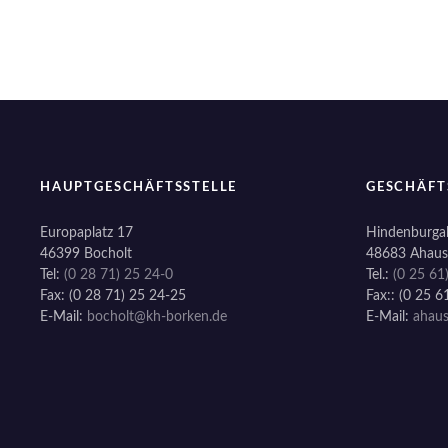
a
t
i
o
n
HAUPTGESCHÄFTSSTELLE
GESCHÄFT
Europaplatz 17
Hindenburgal
46399 Bocholt
48683 Ahaus
Tel:
(0 28 71) 25 24-0
Tel.:
(0 25 61
Fax: (0 28 71) 25 24-25
Fax:: (0 25 6
E-Mail:
bocholt@kh-borken.de
E-Mail:
ahau