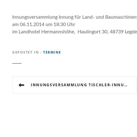
Innungsversammlung Innung für Land- und Baumaschinent
am 06.11.2014 um 18:30 Uhr
im Landhotel Hermannshöhe, Haulingort 30, 48739 Legd
GEPOSTET IN
TERMINE
B
INNUNGSVERSAMMLUNG TISCHLER-INNUNG AHAUS
e
i
t
r