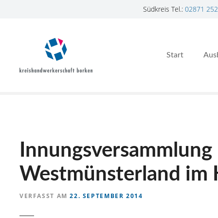
Südkreis Tel.:
02871 252
Z
u
m
Start
Aus
I
n
h
a
l
t
s
p
Innungsversammlung 
r
i
Westmünsterland im K
n
g
VERFASST AM
22. SEPTEMBER 2014
e
n