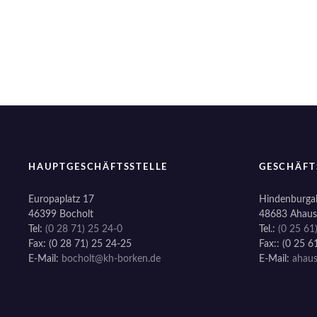
o
n
HAUPTGESCHÄFTSSTELLE
GESCHÄFT
Europaplatz 17
Hindenburgal
46399 Bocholt
48683 Ahaus
Tel:
(0 28 71) 25 24-0
Tel.:
(0 25 61
Fax: (0 28 71) 25 24-25
Fax:: (0 25 6
E-Mail:
bocholt@kh-borken.de
E-Mail:
ahau