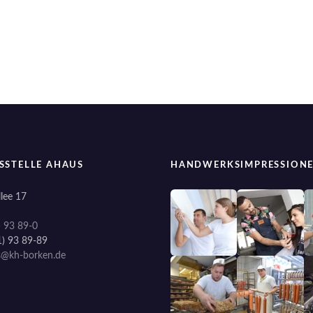
SSTELLE AHAUS
HANDWERKSIMPRESSION
lee 17
) 93 89-0
1) 93 89-89
s@kh-borken.de