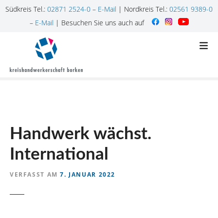
Südkreis Tel.:
02871 2524-0
–
E-Mail
| Nordkreis Tel.:
02561 9389-0
–
E-Mail
| Besuchen Sie uns auch auf
Z
u
m
I
n
h
a
l
Handwerk wächst.
t
s
International
p
r
VERFASST AM
7. JANUAR 2022
i
n
g
e