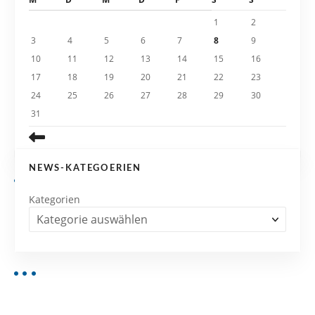
i
1
2
3
4
5
6
7
8
9
o
10
11
12
13
14
15
16
n
17
18
19
20
21
22
23
24
25
26
27
28
29
30
31
NEWS-KATEGOERIEN
Kategorien