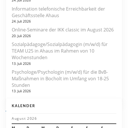
24. Juli 2026
r
Information telefonische Erreichbarkeit der
Geschäftsstelle Ahaus
a
24. Juli 2026
Online-Seminare der IKK classic im August 2026
g
20. Juli 2026
s
Sozialpädagoge/Sozialpädagogin (m/w/d) für
TEAM U25 in Ahaus im Rahmen von 10
n
Wochenstunden
13. Juli 2026
a
Psychologe/Psychologin (m/w/d) für die BvB-
v
Maßnahmen in Bocholt im Umfang von 18-25
Stunden
i
13. Juli 2026
g
KALENDER
a
August 2026
t
M
D
M
D
F
S
S