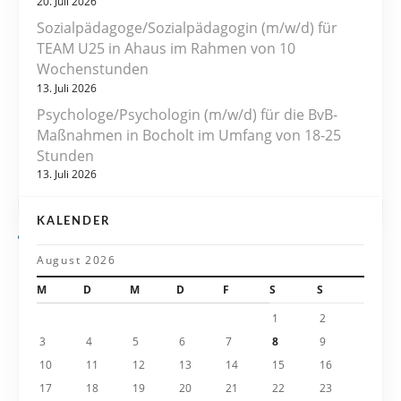
20. Juli 2026
s
Sozialpädagoge/Sozialpädagogin (m/w/d) für
TEAM U25 in Ahaus im Rahmen von 10
n
Wochenstunden
13. Juli 2026
a
Psychologe/Psychologin (m/w/d) für die BvB-
v
Maßnahmen in Bocholt im Umfang von 18-25
Stunden
i
13. Juli 2026
g
KALENDER
a
August 2026
t
M
D
M
D
F
S
S
i
1
2
3
4
5
6
7
8
9
o
10
11
12
13
14
15
16
n
17
18
19
20
21
22
23