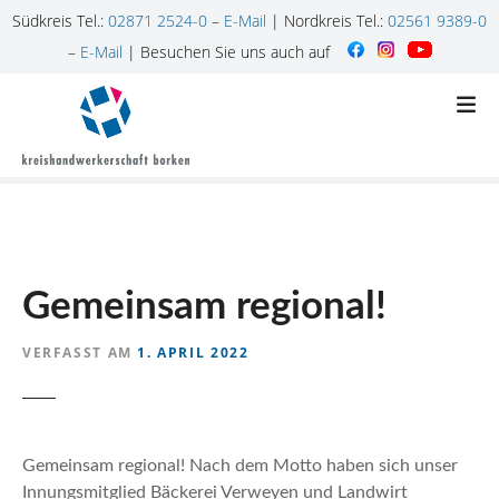
Südkreis Tel.:
02871 2524-0
–
E-Mail
| Nordkreis Tel.:
02561 9389-0
–
E-Mail
| Besuchen Sie uns auch auf
Z
u
m
I
n
h
a
l
Gemeinsam regional!
t
s
p
VERFASST AM
1. APRIL 2022
r
i
n
g
Gemeinsam regional! Nach dem Motto haben sich unser
e
Innungsmitglied Bäckerei Verweyen und Landwirt