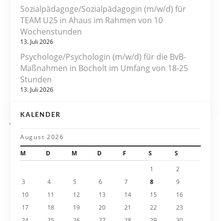
s
Sozialpädagoge/Sozialpädagogin (m/w/d) für
TEAM U25 in Ahaus im Rahmen von 10
n
Wochenstunden
13. Juli 2026
a
Psychologe/Psychologin (m/w/d) für die BvB-
v
Maßnahmen in Bocholt im Umfang von 18-25
Stunden
i
13. Juli 2026
g
KALENDER
a
August 2026
t
M
D
M
D
F
S
S
i
1
2
3
4
5
6
7
8
9
o
10
11
12
13
14
15
16
n
17
18
19
20
21
22
23
24
25
26
27
28
29
30