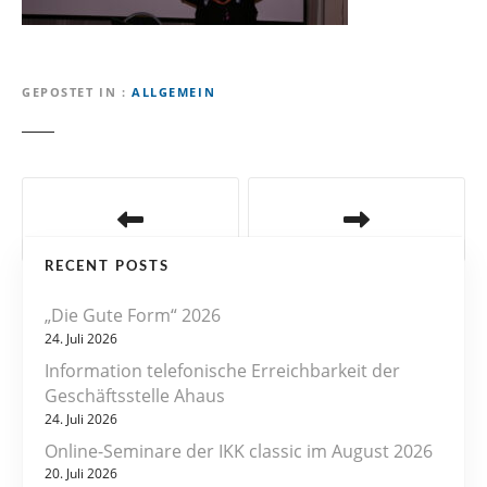
GEPOSTET IN
ALLGEMEIN
B
e
RECENT POSTS
i
„Die Gute Form“ 2026
t
24. Juli 2026
r
Information telefonische Erreichbarkeit der
Geschäftsstelle Ahaus
a
24. Juli 2026
Online-Seminare der IKK classic im August 2026
g
20. Juli 2026