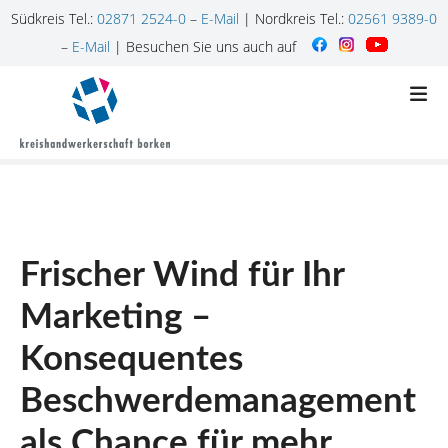
Südkreis Tel.:
02871 2524-0
–
E-Mail
| Nordkreis Tel.:
02561 9389-0
–
E-Mail
| Besuchen Sie uns auch auf
Z
u
m
I
n
h
a
l
Frischer Wind für Ihr
t
s
Marketing –
p
r
Konsequentes
i
n
Beschwerdemanagement
g
als Chance für mehr
e