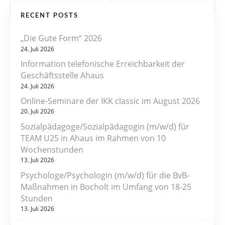
e
RECENT POSTS
i
„Die Gute Form“ 2026
t
24. Juli 2026
r
Information telefonische Erreichbarkeit der
Geschäftsstelle Ahaus
a
24. Juli 2026
Online-Seminare der IKK classic im August 2026
g
20. Juli 2026
s
Sozialpädagoge/Sozialpädagogin (m/w/d) für
TEAM U25 in Ahaus im Rahmen von 10
n
Wochenstunden
13. Juli 2026
a
Psychologe/Psychologin (m/w/d) für die BvB-
v
Maßnahmen in Bocholt im Umfang von 18-25
Stunden
i
13. Juli 2026