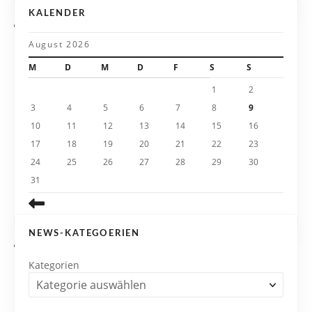
g
KALENDER
a
August 2026
t
M
D
M
D
F
S
S
i
1
2
3
4
5
6
7
8
9
o
10
11
12
13
14
15
16
n
17
18
19
20
21
22
23
24
25
26
27
28
29
30
31
NEWS-KATEGOERIEN
Kategorien