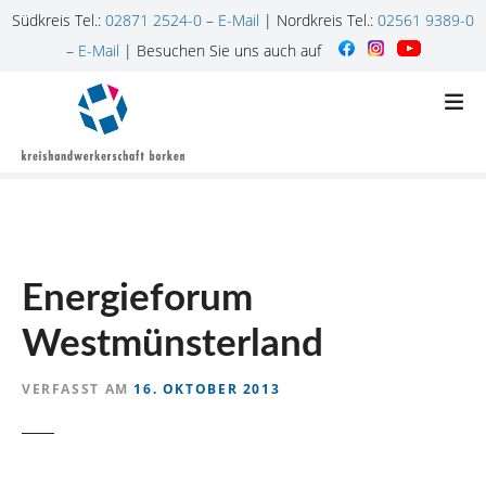
Südkreis Tel.:
02871 2524-0
–
E-Mail
| Nordkreis Tel.:
02561 9389-0
–
E-Mail
| Besuchen Sie uns auch auf
Z
u
m
I
n
h
a
l
Energieforum
t
s
Westmünsterland
p
r
VERFASST AM
16. OKTOBER 2013
i
n
g
e