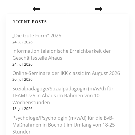
B
e
RECENT POSTS
i
„Die Gute Form“ 2026
t
24. Juli 2026
r
Information telefonische Erreichbarkeit der
Geschäftsstelle Ahaus
a
24. Juli 2026
Online-Seminare der IKK classic im August 2026
g
20. Juli 2026
s
Sozialpädagoge/Sozialpädagogin (m/w/d) für
TEAM U25 in Ahaus im Rahmen von 10
n
Wochenstunden
13. Juli 2026
a
Psychologe/Psychologin (m/w/d) für die BvB-
v
Maßnahmen in Bocholt im Umfang von 18-25
Stunden