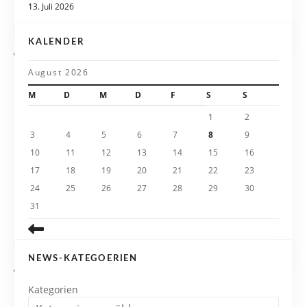
i
13. Juli 2026
g
KALENDER
a
August 2026
t
M
D
M
D
F
S
S
i
1
2
3
4
5
6
7
8
9
o
10
11
12
13
14
15
16
n
17
18
19
20
21
22
23
24
25
26
27
28
29
30
31
NEWS-KATEGOERIEN
Kategorien