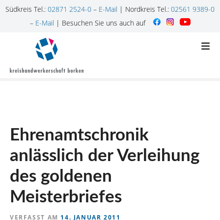
Südkreis Tel.:
02871 2524-0
–
E-Mail
| Nordkreis Tel.:
02561 9389-0
–
E-Mail
| Besuchen Sie uns auch auf
Z
u
m
I
n
h
a
l
Ehrenamtschronik
t
s
anlässlich der Verleihung
p
r
des goldenen
i
n
Meisterbriefes
g
e
VERFASST AM
14. JANUAR 2011