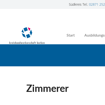
Südkreis Tel.:
02871 252
Z
u
m
I
n
Start
Ausbildungs
h
a
l
t
s
p
r
i
n
Zimmerer
g
e
n