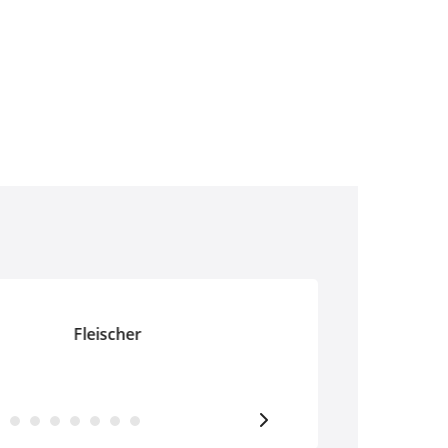
Fleischer
Fliesen-, Platten- un
Mosaikleger