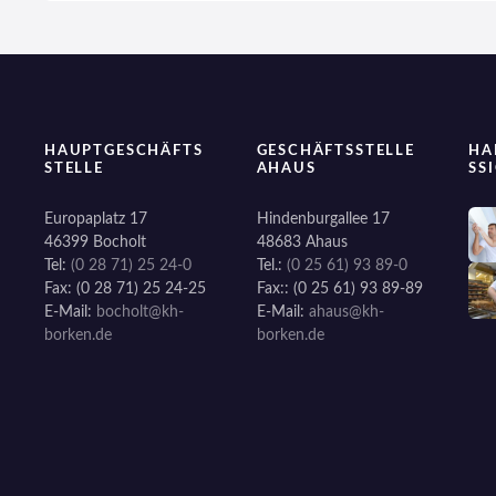
g
a
t
i
HAUPTGESCHÄFTS
GESCHÄFTSSTELLE
HA
STELLE
AHAUS
SS
o
Europaplatz 17
Hindenburgallee 17
46399 Bocholt
48683 Ahaus
n
Tel:
(0 28 71) 25 24-0
Tel.:
(0 25 61) 93 89-0
Fax: (0 28 71) 25 24-25
Fax:: (0 25 61) 93 89-89
E-Mail:
bocholt@kh-
E-Mail:
ahaus@kh-
borken.de
borken.de