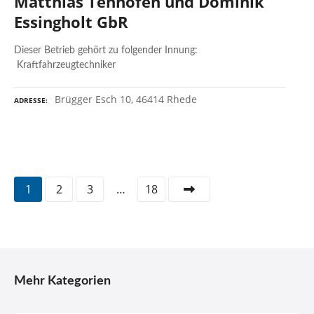
Matthias Tenhofen und Dominik
Essingholt GbR
Dieser Betrieb gehört zu folgender Innung:
Kraftfahrzeugtechniker
Brügger Esch 10, 46414 Rhede
ADRESSE
P
1
2
3
…
18
o
s
t
Mehr Kategorien
s