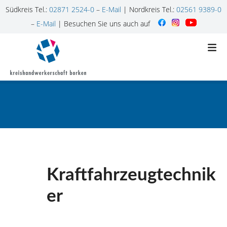
Südkreis Tel.:
02871 2524-0
–
E-Mail
| Nordkreis Tel.:
02561 9389-0
–
E-Mail
| Besuchen Sie uns auch auf
Z
u
m
I
n
h
a
l
t
s
p
Kraftfahrzeugtechnik
r
i
er
n
g
e