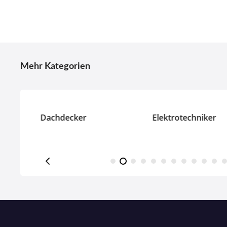
P
o
Mehr Kategorien
s
t
s
toren
Dachdecker
Elektrotechniker
N
a
v
i
g