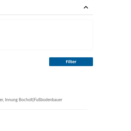
Filter
uer, Innung Bocholt|Fußbodenbauer