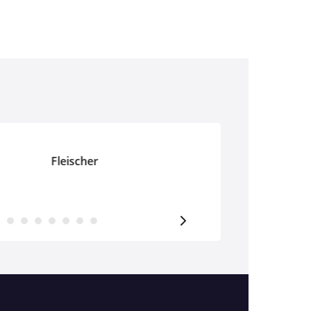
Fleischer
Fliesen-, Platten- un
Mosaikleger