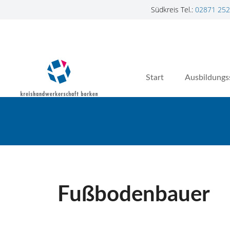
Südkreis Tel.:
02871 252
Z
u
m
I
n
Start
Ausbildungs
h
a
l
t
s
p
r
i
n
Fußbodenbauer
g
e
n