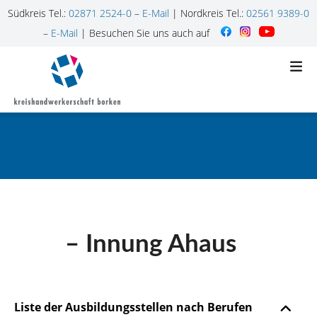
Südkreis Tel.:
02871 2524-0
–
E-Mail
| Nordkreis Tel.:
02561 9389-0
–
E-Mail
| Besuchen Sie uns auch auf
Z
u
m
I
n
h
a
l
t
s
p
– Innung Ahaus
r
i
n
g
Liste der Ausbildungsstellen nach Berufen
e