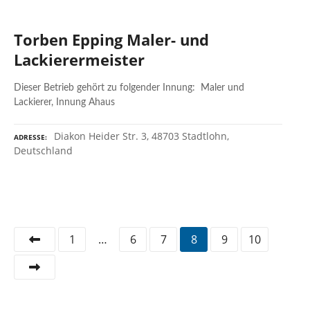
Torben Epping Maler- und
Lackierermeister
Dieser Betrieb gehört zu folgender Innung: Maler und
Lackierer, Innung Ahaus
Diakon Heider Str. 3, 48703 Stadtlohn,
ADRESSE
Deutschland
P
1
…
6
7
8
9
10
o
s