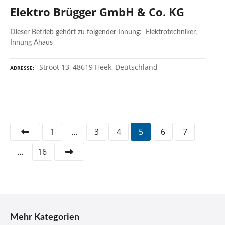
Elektro Brügger GmbH & Co. KG
Dieser Betrieb gehört zu folgender Innung: Elektrotechniker,
Innung Ahaus
Stroot 13, 48619 Heek, Deutschland
ADRESSE
P
1
…
3
4
5
6
7
o
…
16
s
t
s
Mehr Kategorien