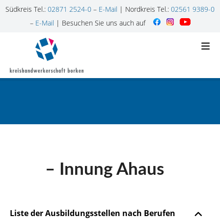
Südkreis Tel.:
02871 2524-0
–
E-Mail
| Nordkreis Tel.:
02561 9389-0
–
E-Mail
| Besuchen Sie uns auch auf
Z
u
m
I
n
h
a
l
t
s
p
– Innung Ahaus
r
i
n
g
Liste der Ausbildungsstellen nach Berufen
e