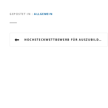
GEPOSTET IN
ALLGEMEIN
B
HOCHSTECKWETTBEWERB FÜR AUSZUBILDENDE
e
i
t
r
a
g
s