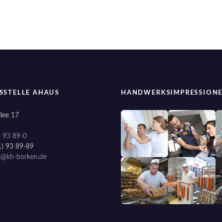
SSTELLE AHAUS
HANDWERKSIMPRESSION
lee 17
) 93 89-0
1) 93 89-89
s@kh-borken.de