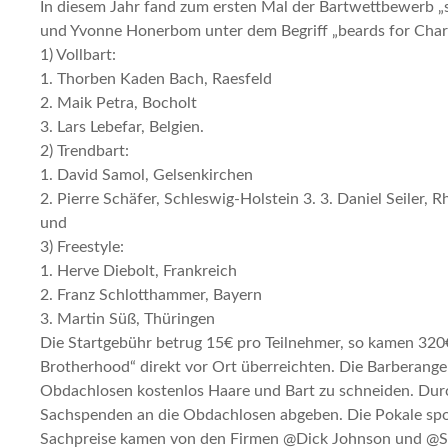
In diesem Jahr fand zum ersten Mal der Bartwettbewerb „s
und Yvonne Honerbom unter dem Begriff „beards for Chari
1) Vollbart:
1. Thorben Kaden Bach, Raesfeld
2. Maik Petra, Bocholt
3. Lars Lebefar, Belgien.
2) Trendbart:
1. David Samol, Gelsenkirchen
2. Pierre Schäfer, Schleswig-Holstein 3. 3. Daniel Seiler, 
und
3) Freestyle:
1. Herve Diebolt, Frankreich
2. Franz Schlotthammer, Bayern
3. Martin Süß, Thüringen
Die Startgebühr betrug 15€ pro Teilnehmer, so kamen 320
Brotherhood“ direkt vor Ort überreichten. Die Barberang
Obdachlosen kostenlos Haare und Bart zu schneiden. Durc
Sachspenden an die Obdachlosen abgeben. Die Pokale spo
Sachpreise kamen von den Firmen @Dick Johnson und @S