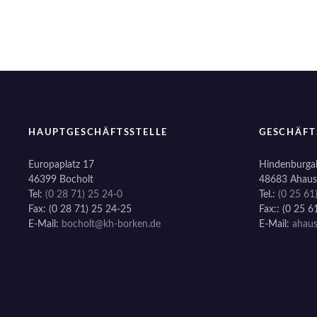
n
a
v
i
g
HAUPTGESCHÄFTSSTELLE
GESCHÄFT
a
Europaplatz 17
Hindenburgal
46399 Bocholt
48683 Ahaus
t
Tel:
(0 28 71) 25 24-0
Tel.:
(0 25 61
Fax: (0 28 71) 25 24-25
Fax:: (0 25 6
i
E-Mail:
bocholt@kh-borken.de
E-Mail:
ahau
o
n