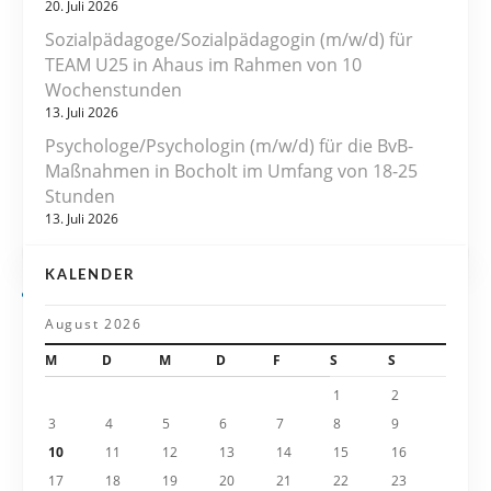
20. Juli 2026
s
Sozialpädagoge/Sozialpädagogin (m/w/d) für
TEAM U25 in Ahaus im Rahmen von 10
n
Wochenstunden
13. Juli 2026
a
Psychologe/Psychologin (m/w/d) für die BvB-
v
Maßnahmen in Bocholt im Umfang von 18-25
Stunden
i
13. Juli 2026
g
KALENDER
a
August 2026
t
M
D
M
D
F
S
S
i
1
2
3
4
5
6
7
8
9
o
10
11
12
13
14
15
16
n
17
18
19
20
21
22
23