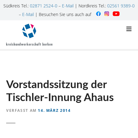
Südkreis Tel.:
02871 2524-0
–
E-Mail
| Nordkreis Tel.:
02561 9389-0
–
E-Mail
| Besuchen Sie uns auch auf
Z
u
m
I
n
h
a
l
Vorstandssitzung der
t
s
Tischler-Innung Ahaus
p
r
VERFASST AM
14. MÄRZ 2014
i
n
g
e