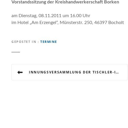
Vorstandssitzung der Kreishandwerkerschaft Borken
am Dienstag, 08.11.2011 um 16.00 Uhr
im Hotel „Am Erzengel“, Münsterstr. 250, 46397 Bocholt
GEPOSTET IN
TERMINE
B
INNUNGSVERSAMMLUNG DER TISCHLER-INNUNG BOCHOLT
e
i
t
r
a