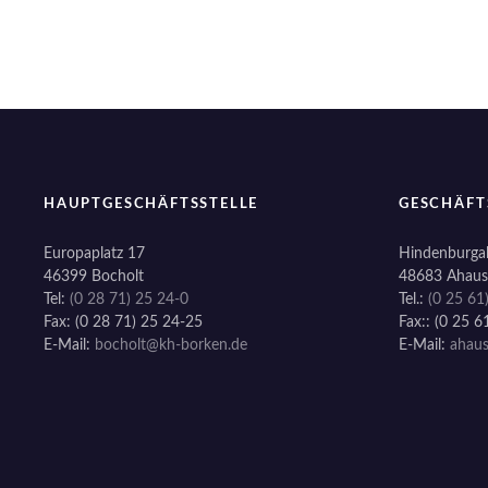
n
HAUPTGESCHÄFTSSTELLE
GESCHÄFT
Europaplatz 17
Hindenburgal
46399 Bocholt
48683 Ahaus
Tel:
(0 28 71) 25 24-0
Tel.:
(0 25 61
Fax: (0 28 71) 25 24-25
Fax:: (0 25 6
E-Mail:
bocholt@kh-borken.de
E-Mail:
ahau