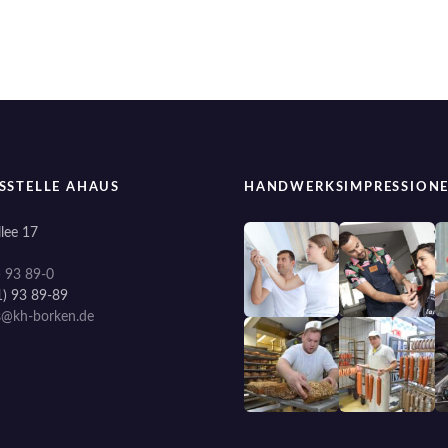
SSTELLE AHAUS
HANDWERKSIMPRESSION
lee 17
) 93 89-0
1) 93 89-89
s@kh-borken.de