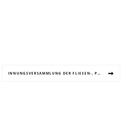
INNUNGSVERSAMMLUNG DER FLIESEN-, PLATTEN- UND MOSAIKLEGER-INNUNG – BORKEN