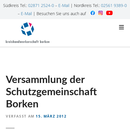
Südkreis Tel.:
02871 2524-0
–
E-Mail
| Nordkreis Tel.:
02561 9389-0
–
E-Mail
| Besuchen Sie uns auch auf
Z
u
m
I
n
h
a
l
Versammlung der
t
s
Schutzgemeinschaft
p
r
Borken
i
n
VERFASST AM
15. MÄRZ 2012
g
e