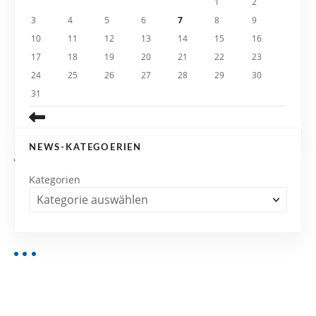
i
1
2
3
4
5
6
7
8
9
o
10
11
12
13
14
15
16
n
17
18
19
20
21
22
23
24
25
26
27
28
29
30
31
NEWS-KATEGOERIEN
Kategorien